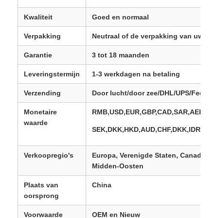
Kwaliteit
Goed en normaal
Verpakking
Neutraal of de verpakking van uw mer
Garantie
3 tot 18 maanden
Leveringstermijn
1-3 werkdagen na betaling
Verzending
Door lucht/door zee/DHL/UPS/Fedex/
Monetaire
RMB,USD,EUR,GBP,CAD,SAR,AED,PLN
waarde
SEK,DKK,HKD,AUD,CHF,DKK,IDR,KES
Verkoopregio's
Europa, Verenigde Staten, Canada, Zui
Midden-Oosten
Plaats van
China
oorsprong
Voorwaarde
OEM en Nieuw