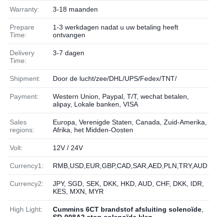
Warranty:
3-18 maanden
Prepare
1-3 werkdagen nadat u uw betaling heeft
Time:
ontvangen
Delivery
3-7 dagen
Time:
Shipment:
Door de lucht/zee/DHL/UPS/Fedex/TNT/
Payment:
Western Union, Paypal, T/T, wechat betalen,
alipay, Lokale banken, VISA
Sales
Europa, Verenigde Staten, Canada, Zuid-Amerika,
regions:
Afrika, het Midden-Oosten
Volt:
12V / 24V
Currency1:
RMB,USD,EUR,GBP,CAD,SAR,AED,PLN,TRY,AUD
Currency2:
JPY, SGD, SEK, DKK, HKD, AUD, CHF, DKK, IDR,
KES, MXN, MYR
High Light:
Cummins 6CT brandstof afsluiting solenoïde
,