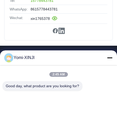
Tel:
15778443781
WhatsApp:
8615778443781
Wechat:
xin1765378
Snelle Links
Yomi-XINJI
Thuis
Producten
2:45 AM
Over Ons
Rondleiding Door De Fabriek
Good day, what product are you looking for?
Kwaliteitscontrole
Neem Contact Met Ons Op
Vraag Een Offerte