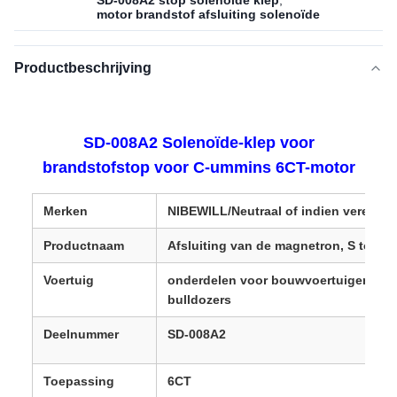
SD-008A2 stop solenoïde klep
,
motor brandstof afsluiting solenoïde
Productbeschrijving
SD-008A2 Solenoïde-klep voor
brandstofstop voor C-ummins 6CT-motor
Merken
NIBEWILL/Neutraal of indien vereist
Productnaam
Afsluiting van de magnetron, S top 
Voertuig
onderdelen voor bouwvoertuigen, gr
bulldozers
Deelnummer
SD-008A2
Toepassing
6CT