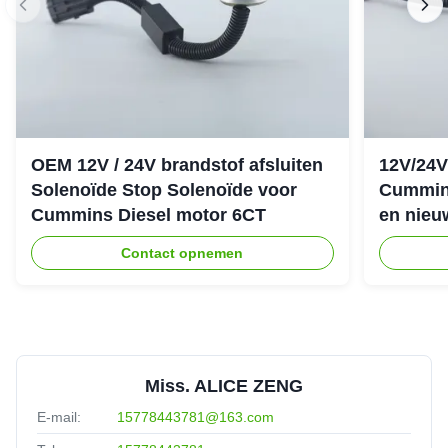
OEM 12V / 24V brandstof afsluiten
12V/24V
Solenoïde Stop Solenoïde voor
Cummin
Cummins Diesel motor 6CT
en nieu
Contact opnemen
Miss. ALICE ZENG
E-mail:
15778443781@163.com