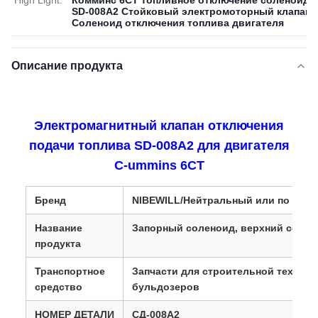
High Light:
Комминс 6CT топливное отключение соленоид
,
SD-008A2 Стойковый электромоторный клапан
,
Соленоид отключения топлива двигателя
Описание продукта
Электромагнитный клапан отключения
подачи топлива SD-008A2 для двигателя
C-ummins 6CT
Бренд
NIBEWILL/Нейтральный или по тре
Название
Запорный соленоид, верхний солен
продукта
Транспортное
Запчасти для строительной техники
средство
бульдозеров
НОМЕР ДЕТАЛИ
СД-008А2