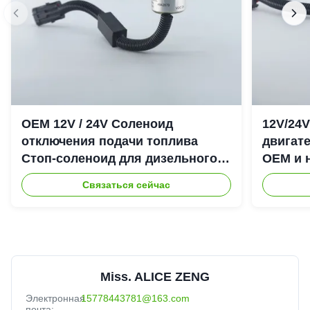
OEM 12V / 24V Соленоид
12V/24
отключения подачи топлива
двигате
Стоп-соленоид для дизельного
OEM и 
двигателя Cummins 6CT
отключ
Связаться сейчас
Miss. ALICE ZENG
Электронная
15778443781@163.com
почта: