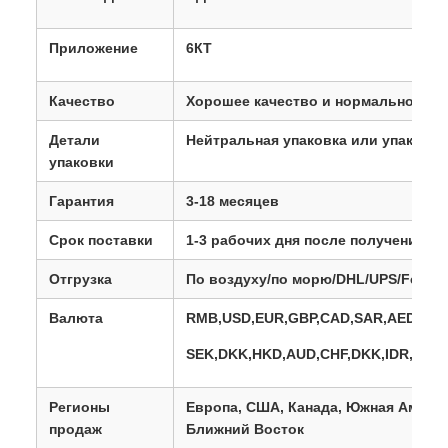
Приложение
6КТ
Качество
Хорошее качество и нормальное ка
Детали
Нейтральная упаковка или упаковка
упаковки
Гарантия
3-18 месяцев
Срок поставки
1-3 рабочих дня после получения о
Отгрузка
По воздуху/по морю/DHL/UPS/Fedex/
Валюта
RMB,USD,EUR,GBP,CAD,SAR,AED,PLN
SEK,DKK,HKD,AUD,CHF,DKK,IDR,KES
Регионы
Европа, США, Канада, Южная Америк
продаж
Ближний Восток