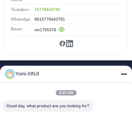
Телефон:
15778443781
WhatsApp:
8615778443781
Вичат:
xin1765378
Быстрые Ссылки
Yomi-XINJI
Дом
Продукты
8:20 AM
О Нас
Экскурсия По Фабрике
Good day, what product are you looking for?
Контроль Качества
Связаться С Нами
Запросите Цитату