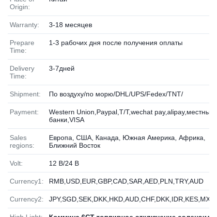
Origin:
Warranty:
3-18 месяцев
Prepare
1-3 рабочих дня после получения оплаты
Time:
Delivery
3-7дней
Time:
Shipment:
По воздуху/по морю/DHL/UPS/Fedex/TNT/
Payment:
Western Union,Paypal,T/T,wechat pay,alipay,местные
банки,VISA
Sales
Европа, США, Канада, Южная Америка, Африка,
regions:
Ближний Восток
Volt:
12 В/24 В
Currency1:
RMB,USD,EUR,GBP,CAD,SAR,AED,PLN,TRY,AUD
Currency2:
JPY,SGD,SEK,DKK,HKD,AUD,CHF,DKK,IDR,KES,MXN