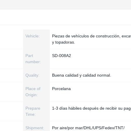
Vehicle:
Piezas de vehículos de construcción, exc
y topadoras.
Part
SD-008A2
number:
Quality:
Buena calidad y calidad normal.
Place of
Porcelana
Origin:
Prepare
1-3 días hábiles después de recibir su pa
Time:
Shipment:
Por aire/por mar/DHL/UPS/Fedex/TNT/