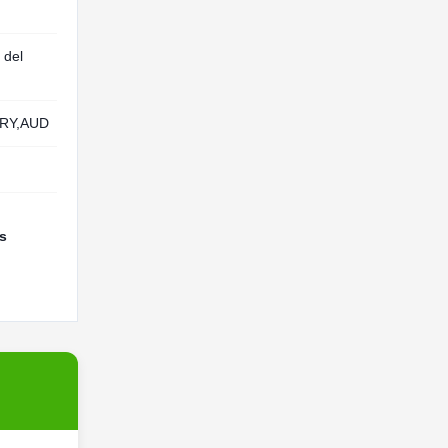
 del
RY,AUD
s