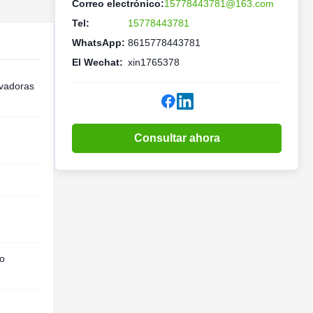
Correo electrónico:
15778443781@163.com
Tel:
15778443781
WhatsApp:
8615778443781
El Wechat:
xin1765378
avadoras
Consultar ahora
go