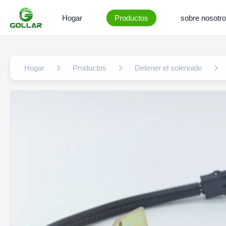
Hogar
Productos
sobre nosotr
Hogar
Productos
Detener el solenoide