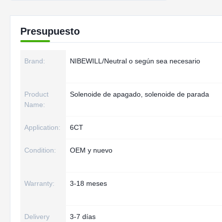
Presupuesto
Brand:
NIBEWILL/Neutral o según sea necesario
Product
Solenoide de apagado, solenoide de parada
Name:
Application:
6CT
Condition:
OEM y nuevo
Warranty:
3-18 meses
Delivery
3-7 días