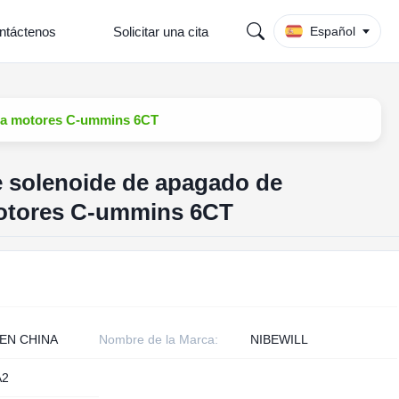
ntáctenos
Solicitar una cita
Español
ara motores C-ummins 6CT
e solenoide de apagado de
otores C-ummins 6CT
EN CHINA
Nombre de la Marca:
NIBEWILL
A2