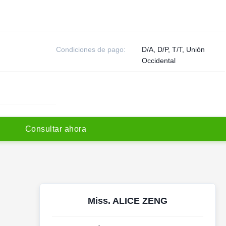
Condiciones de pago:
D/A, D/P, T/T, Unión
Occidental
C
o
n
s
u
l
t
a
r
a
h
o
r
a
Miss. ALICE ZENG