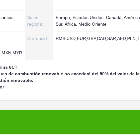
 bancos
Sales
Europa, Estados Unidos, Canadá, América
regions:
Sur, África, Medio Oriente
Currency1:
RMB,USD,EUR,GBP,CAD,SAR,AED,PLN,T
S,MXN,MYR
mins 6CT
,
ores de combustión renovable no excederá del 50% del valor de la
tión renovable.
or