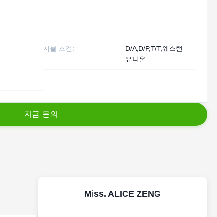
지불 조건:
D/A,D/P,T/T,웨스턴
유니온
지
금
문
의
Miss. ALICE ZENG