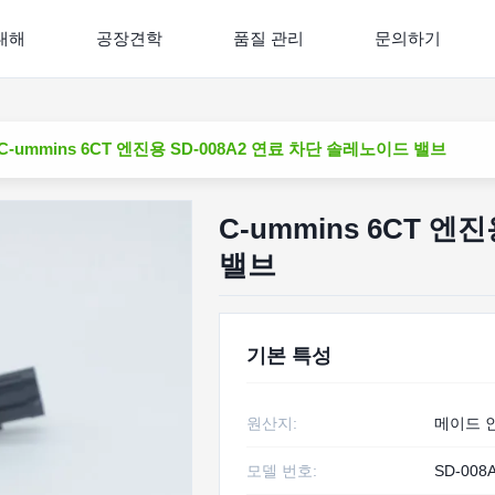
대해
공장견학
품질 관리
문의하기
C-ummins 6CT 엔진용 SD-008A2 연료 차단 솔레노이드 밸브
C-ummins 6CT 엔
밸브
기본 특성
원산지:
메이드 
모델 번호:
SD-008