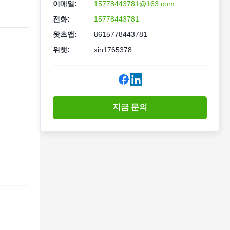
이메일:
15778443781@163.com
전화:
15778443781
왓츠앱:
8615778443781
위챗:
xin1765378
지금 문의