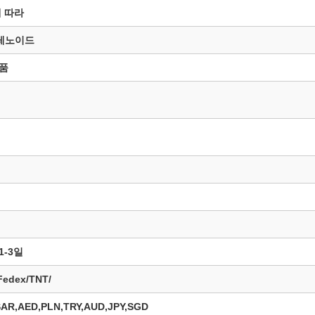
에 따라
솔레노이드
부품
1-3일
dex/TNT/
AR,AED,PLN,TRY,AUD,JPY,SGD