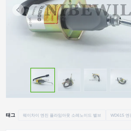
태그
웨이차이 엔진 플라임아웃 소레노이드 밸브
WD615 