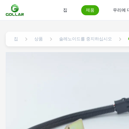
집
제품
우리에 
집
상품
솔레노이드를 중지하십시오