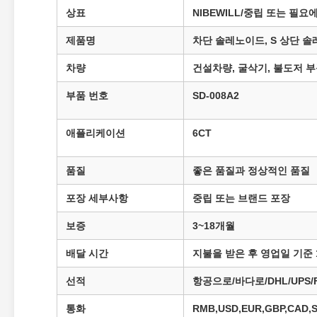
상표
NIBEWILL/중립 또는 필요
제품명
차단 솔레노이드, S 상단 
차량
건설차량, 굴삭기, 불도저 
부품 번호
SD-008A2
애플리케이션
6CT
품질
좋은 품질과 정상적인 품질
포장 세부사항
중립 또는 브랜드 포장
보증
3~18개월
배달 시간
지불을 받은 후 영업일 기준 
선적
항공으로/바다로/DHL/UPS/Fe
통화
RMB,USD,EUR,GBP,CAD,S