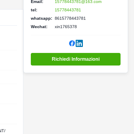
Email:
15778443781@163.com
tel:
15778443781
whatsapp:
8615778443781
Wechat:
xin1765378
Richiedi Informazioni
NT/