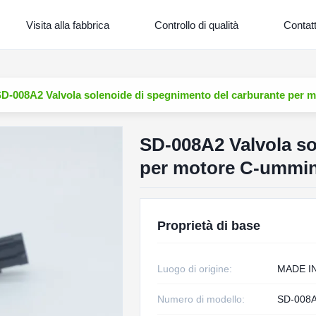
Visita alla fabbrica
Controllo di qualità
Contat
D-008A2 Valvola solenoide di spegnimento del carburante per
SD-008A2 Valvola so
per motore C-ummi
Proprietà di base
Luogo di origine:
MADE I
Numero di modello:
SD-008