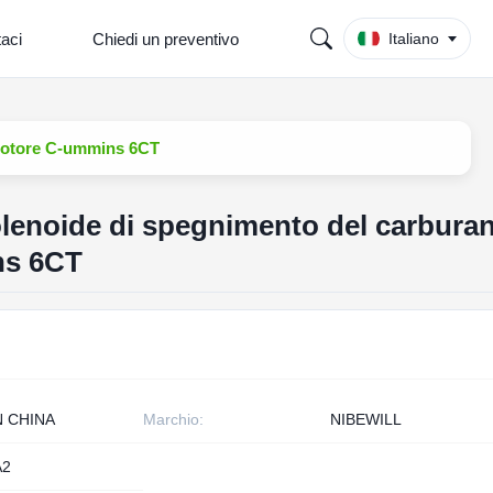
taci
Chiedi un preventivo
Italiano
 motore C-ummins 6CT
lenoide di spegnimento del carbura
ns 6CT
N CHINA
Marchio:
NIBEWILL
A2