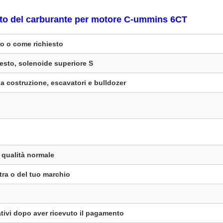
sto del carburante per motore C-ummins 6CT
o o come richiesto
resto, solenoide superiore S
 da costruzione, escavatori e bulldozer
 qualità normale
ra o del tuo marchio
ativi dopo aver ricevuto il pagamento