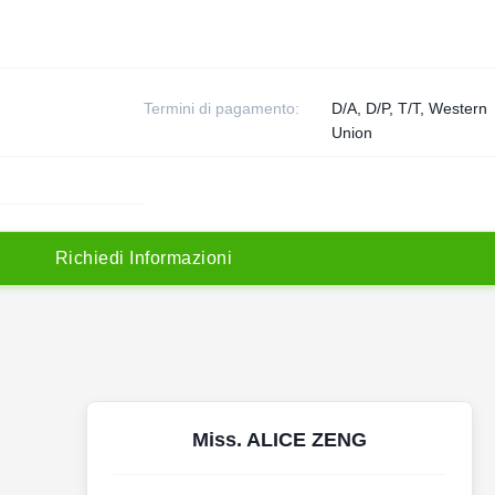
Termini di pagamento:
D/A, D/P, T/T, Western
Union
R
i
c
h
i
e
d
i
I
n
f
o
r
m
a
z
i
o
n
i
Miss. ALICE ZENG