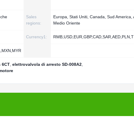
nche
Sales
Europa, Stati Uniti, Canada, Sud America, A
regions:
Medio Oriente
Currency1:
RMB,USD,EUR,GBP,CAD,SAR,AED,PLN,T
S,MXN,MYR
s 6CT
,
elettrovalvola di arresto SD-008A2
,
 motore