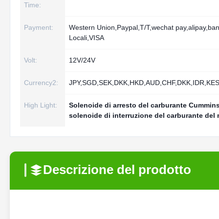
Time:
Payment:
Western Union,Paypal,T/T,wechat pay,alipay,ba
Locali,VISA
Volt:
12V/24V
Currency2:
JPY,SGD,SEK,DKK,HKD,AUD,CHF,DKK,IDR,KE
High Light:
Solenoide di arresto del carburante Cummin
solenoide di interruzione del carburante del
Descrizione del prodotto