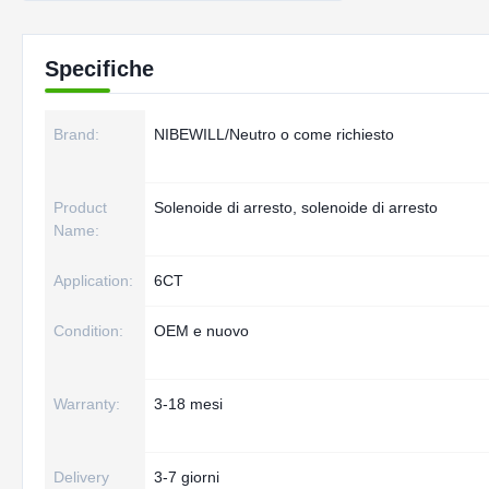
Specifiche
Brand:
NIBEWILL/Neutro o come richiesto
Product
Solenoide di arresto, solenoide di arresto
Name:
Application:
6CT
Condition:
OEM e nuovo
Warranty:
3-18 mesi
Delivery
3-7 giorni