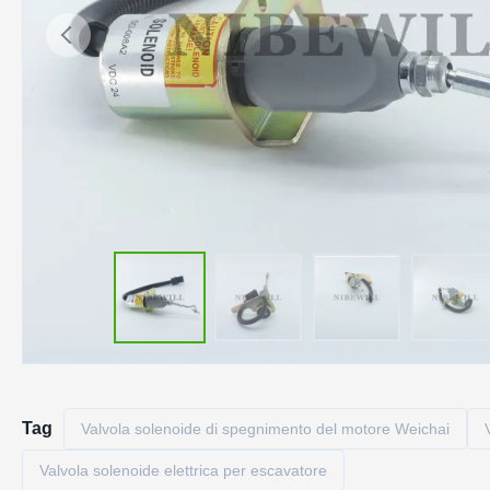
Tag
Valvola solenoide di spegnimento del motore Weichai
Valvola solenoide elettrica per escavatore