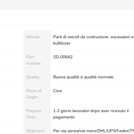
Vehicle:
Parti di veicoli da costruzione, escavatori e
bulldozer
Part
SD-008A2
number:
Quality:
Buona qualità e qualità normale
Place of
Cina
Origin:
Prepare
1-3 giorni lavorativi dopo aver ricevuto il
Time:
pagamento
Shipment:
Per via aerea/via mare/DHL/UPS/Fedex/T