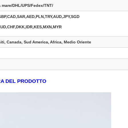
ia mare/DHL/UPS/Fedex/TNT/
BP,CAD,SAR,AED,PLN,TRY,AUD,JPY,SGD
UD,CHF,DKK,IDR,KES,MXN,MYR
iti, Canada, Sud America, Africa, Medio Oriente
A DEL PRODOTTO