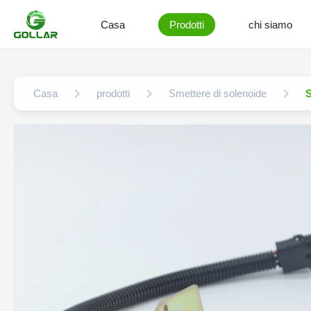
Casa
Prodotti
chi siamo
Casa
prodotti
Smettere di solenoide
S