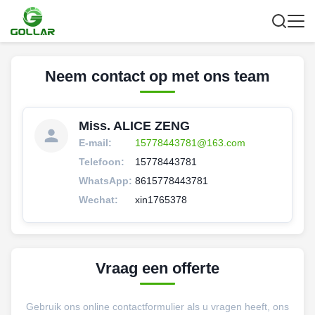
Neem contact op met ons team
Miss. ALICE ZENG
E-mail:
15778443781@163.com
Telefoon:
15778443781
WhatsApp:
8615778443781
Wechat:
xin1765378
Vraag een offerte
Gebruik ons online contactformulier als u vragen heeft, ons