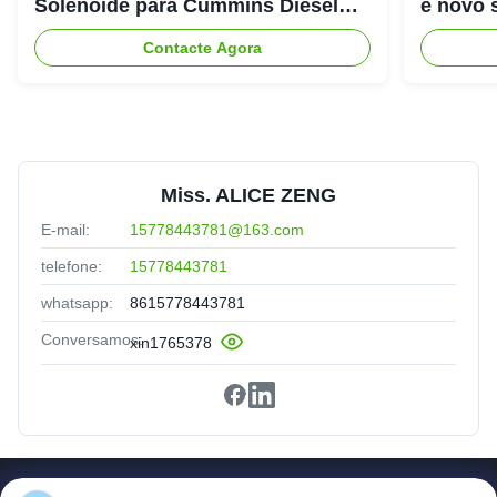
Solenoide para Cummins Diesel
e novo 
Engine 6CT
Contacte Agora
Miss. ALICE ZENG
E-mail:
15778443781@163.com
telefone:
15778443781
whatsapp:
8615778443781
Conversamos:
xin1765378