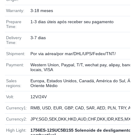
Warranty:
3-18 meses
Prepare
1-3 dias úteis após receber seu pagamento
Time:
Delivery
3-7 dias
Time:
Shipment:
Por via aérea/por mar/DHL/UPS/Fedex/TNT/
Payment:
Western Union, Paypal, T/T, wechat pay, alipay, banco
locais, VISA
Sales
Europa, Estados Unidos, Canadá, América do Sul, Áfri
regions:
Oriente Médio
Volt:
12V/24V
Currency1:
RMB, USD, EUR, GBP, CAD, SAR, AED, PLN, TRY, AU
Currency2:
JPY,SGD,SEK,DKK,HKD,AUD,CHF,DKK,IDR,KES,MXN
High Light:
1756ES-12SUC5B1S5 Solenoide de desligamento 