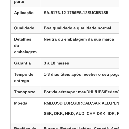
parte
Aplicação
SA-5176-12 1756ES-12SUC5B1S5
Qualidade
Boa qualidade e qualidade normal
Detalhes
Neutra ou embalagem da sua marca
da
embalagem
Garantia
3 a 18 meses
Tempo de
1-3 dias úteis após receber o seu pagamen
entrega
Transporte
Por via aérea/por mar/DHL/UPS/Fedex/TNT/
Moeda
RMB,USD,EUR,GBP,CAD,SAR,AED,PLN,TRY
SEK, DKK, HKD, AUD, CHF, DKK, IDR, KES,
Regiões de
Europa, Estados Unidos, Canadá, América 