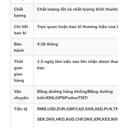
Chất
Chất lượng tốt và chất lượng bình thường
lượng
Chi tiết
Trực quan hoặc bao bì thương hiệu của bạn
bao bì
Bảo
3-18 tháng
hành
Thời
1-3 ngày làm việc sau khi nhận được thanh to
gian
bạn
giao
hàng
Vận
Bằng đường hàng không/Bằng đường
chuyển
biển/DHL/UPS/Fedex/TNT/
Tiền tệ
RMB,USD,EUR,GBP,CAD,SAR,AED,PLN,TRY,AU
SEK,DKK,HKD,AUD,CHF,DKK,IDR,KES,MXN,MY