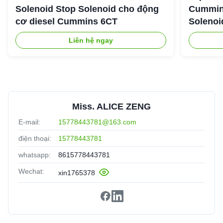
Solenoid Stop Solenoid cho động
Cummin
cơ diesel Cummins 6CT
Solenoi
Liên hệ ngay
Miss. ALICE ZENG
E-mail:
15778443781@163.com
điện thoại:
15778443781
whatsapp:
8615778443781
Wechat:
xin1765378