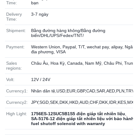
Time:
bạn
Delivery
3-7 ngày
Time:
Shipment:
Bằng đường hàng không/Bằng đường
biển/DHL/UPS/Fedex/TNT/
Payment:
Western Union, Paypal, T/T, wechat pay, alipay, Ngân
địa phương, VISA
Sales
Châu Âu, Hoa Kỳ, Canada, Nam Mỹ, Châu Phi, Trung
regions:
Volt:
12V / 24V
Currency1:
Nhân dân tệ,USD,EUR,GBP,CAD,SAR,AED,PLN,TRY,
Currency2:
JPY,SGD,SEK,DKK,HKD,AUD,CHF,DKK,IDR,KES,MXN
High Light:
1756ES-12SUC5B1S5 điện giáp tắt nhiên liệu
,
SA-5176-12 điện giáp tắt nhiên liệu với bảo hành
,
fuel shutoff solenoid with warranty