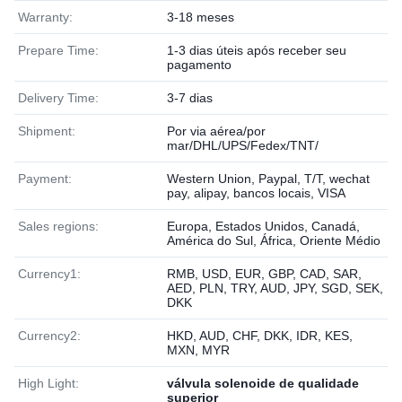
Warranty:
3-18 meses
Prepare Time:
1-3 dias úteis após receber seu
pagamento
Delivery Time:
3-7 dias
Shipment:
Por via aérea/por
mar/DHL/UPS/Fedex/TNT/
Payment:
Western Union, Paypal, T/T, wechat
pay, alipay, bancos locais, VISA
Sales regions:
Europa, Estados Unidos, Canadá,
América do Sul, África, Oriente Médio
Currency1:
RMB, USD, EUR, GBP, CAD, SAR,
AED, PLN, TRY, AUD, JPY, SGD, SEK,
DKK
Currency2:
HKD, AUD, CHF, DKK, IDR, KES,
MXN, MYR
High Light:
válvula solenoide de qualidade
superior