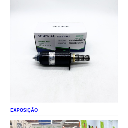
Regiões
Europa, Estados Unidos, Canadá, América do
de
África, Oriente Médio
vendas
EXPOSIÇÃO