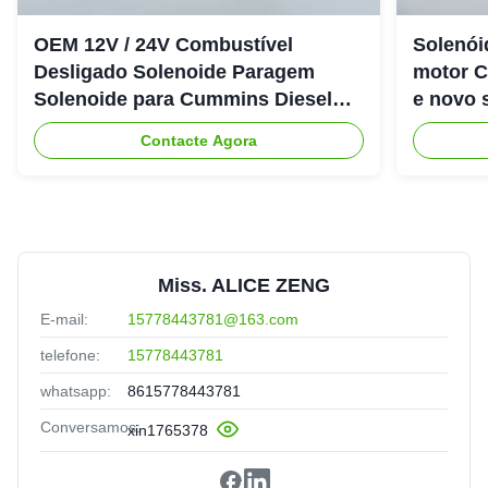
OEM 12V / 24V Combustível
Solenói
Desligado Solenoide Paragem
motor 
Solenoide para Cummins Diesel
e novo 
Engine 6CT
Contacte Agora
Miss. ALICE ZENG
E-mail:
15778443781@163.com
telefone:
15778443781
whatsapp:
8615778443781
Conversamos:
xin1765378