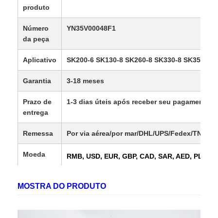
produto
Número
YN35V00048F1
da peça
Aplicativo
SK200-6 SK130-8 SK260-8 SK330-8 SK350LC-
Garantia
3-18 meses
Prazo de
1-3 dias úteis após receber seu pagamento
entrega
Remessa
Por via aérea/por mar/DHL/UPS/Fedex/TNT/
Moeda
RMB, USD, EUR, GBP, CAD, SAR, AED, PLN, T
AUD, JPY,
MOSTRA DO PRODUTO
SGD,SEK,DKK,HKD,AUD,CHF,DKK,IDR,KES,M