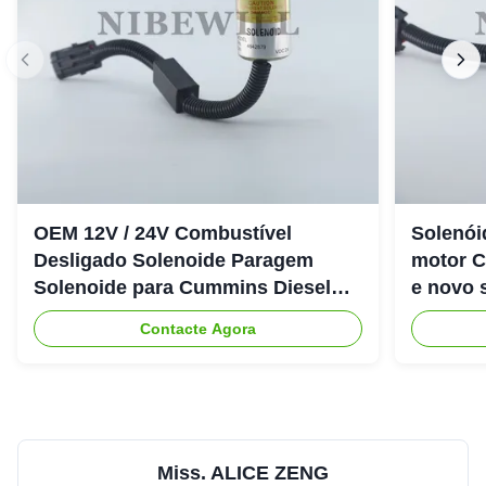
OEM 12V / 24V Combustível
Solenói
Desligado Solenoide Paragem
motor 
Solenoide para Cummins Diesel
e novo 
Engine 6CT
Contacte Agora
Miss. ALICE ZENG