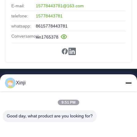
E-mail:
15778443781@163.com
telefone:
15778443781
whatsapp:
8615778443781
Conversamos:
xin1765378
Links Rápidos
Xinji
Lar
Produtos
9:51 PM
Sobre Nós
Visita À Fábrica
Good day, what product are you looking for?
Controle De Qualidade
Contate-Nos