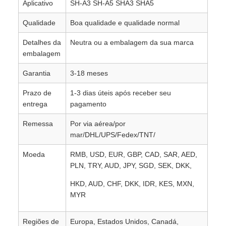
Aplicativo
SH-A3 SH-A5 SHA3 SHA5
Qualidade
Boa qualidade e qualidade normal
Detalhes da
Neutra ou a embalagem da sua marca
embalagem
Garantia
3-18 meses
Prazo de
1-3 dias úteis após receber seu
entrega
pagamento
Remessa
Por via aérea/por
mar/DHL/UPS/Fedex/TNT/
Moeda
RMB, USD, EUR, GBP, CAD, SAR, AED,
PLN, TRY, AUD, JPY, SGD, SEK, DKK,
HKD, AUD, CHF, DKK, IDR, KES, MXN,
MYR
Regiões de
Europa, Estados Unidos, Canadá,