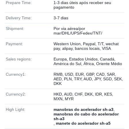
Prepare Time:
1-3 dias úteis após receber seu
pagamento
Delivery Time:
3-7 dias
Shipment:
Por via aérea/por
mar/DHL/UPS/Fedex/TNT/
Payment:
Western Union, Paypal, T/T, wechat
pay, alipay, bancos locais, VISA
Sales regions:
Europa, Estados Unidos, Canadá,
América do Sul, África, Oriente Médio
Currency1:
RMB, USD, EUR, GBP, CAD, SAR,
AED, PLN, TRY, AUD, JPY, SGD, SEK,
DKK
Currency2:
HKD, AUD, CHF, DKK, IDR, KES,
MXN, MYR
High Light:
manobras do acelerador sh-a3
,
manobras do cabo do acelerador
sh-a3
,
manete do acelerador sh-a5