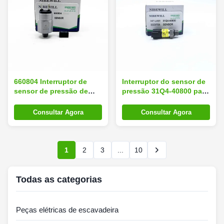
660804 Interruptor de
Interruptor do sensor de
sensor de pressão de
pressão 31Q4-40800 para
óleo 1-10 bar Para SY215
R210-7 R225-9
SY135
Consultar Agora
Consultar Agora
1
2
3
...
10
Todas as categorias
Peças elétricas de escavadeira