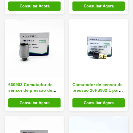
215 265-9 265-10
carregadores de rodas
Consultar Agora
Consultar Agora
660903 Comutador de
Comutador de sensor de
sensor de pressão de
pressão 20PS982-1 para
óleo para SY215 XE215
DAEWOO DOOSAN
DH225-7 DH220-5
Consultar Agora
Consultar Agora