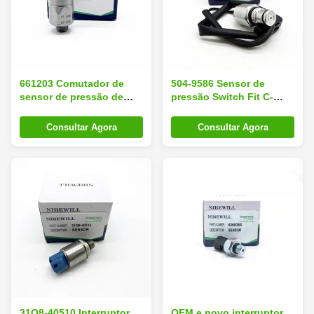
661203 Comutador de
504-9586 Sensor de
sensor de pressão de
pressão Switch Fit C-
óleo para SY215 922D
AT323 320 GC 340 336
Consultar Agora
Consultar Agora
31Q8-40510 Interruptor
OEM e novo interruptor