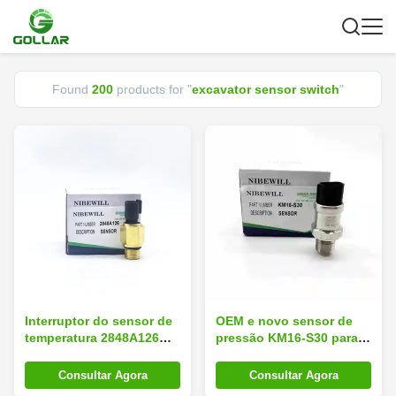
Found
200
products for "
excavator sensor switch
"
Interruptor do sensor de
OEM e novo sensor de
temperatura 2848A126
pressão KM16-S30 para
para Perkins 1103-33
CASE CX130B CX160B
CX210B CX350B
Consultar Agora
Consultar Agora
interruptor do sensor de