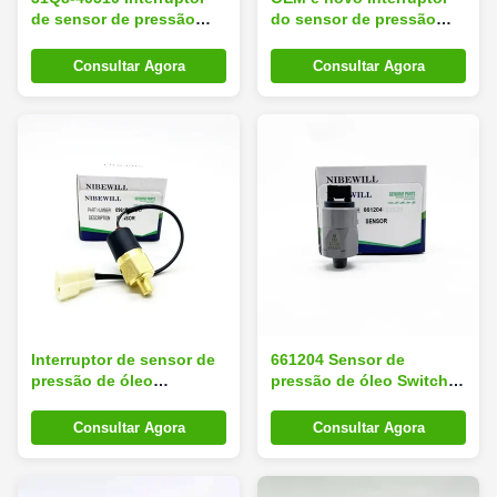
de sensor de pressão
do sensor de pressão
para escavadeira EC290B
4436536 para escavadeira
EC360B
Zx200 Zx210 Zx160
Consultar Agora
Consultar Agora
Ex1200-5
Interruptor de sensor de
661204 Sensor de
pressão de óleo
pressão de óleo Switch
09617360017 0.7Bar PS31
10mm Para SY135
Para X-CMG
Consultar Agora
Consultar Agora