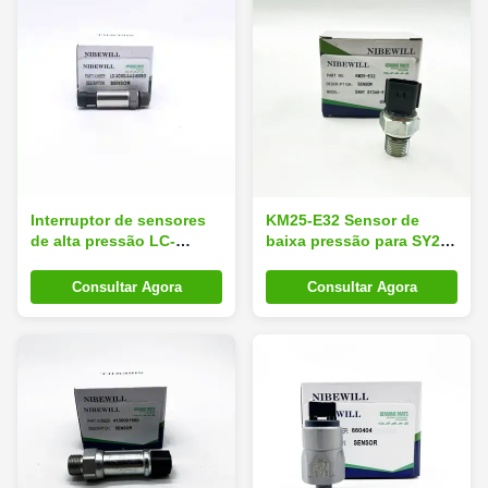
Interruptor de sensores
KM25-E32 Sensor de
de alta pressão LC-
baixa pressão para SY205
XCMG-3-4-2-500BG para
215 265-9
escavadeiras XGMA
Consultar Agora
Consultar Agora