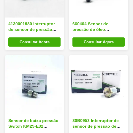
4130001980 Interruptor
660404 Sensor de
de sensor de pressão
pressão de óleo
para LG60 LG65 LG75
Interruptor 0,1-1 Bar Para
LG80
SY215 922D Excavator
Consultar Agora
Consultar Agora
Loader
Sensor de baixa pressão
30B0953 Interruptor de
Switch KM25-E32
sensor de pressão de
Adequado para Sany 205
óleo 13,5 Bar Partes de