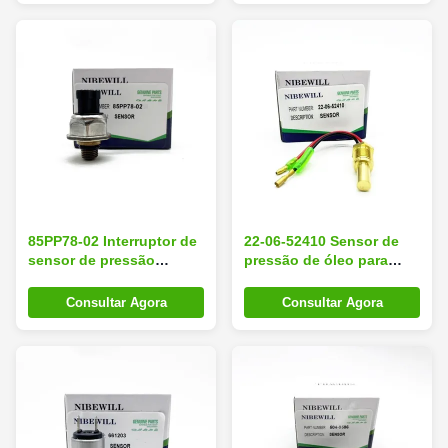
escavadeira
85PP78-02 Interruptor de
22-06-52410 Sensor de
sensor de pressão
pressão de óleo para
DX225LCA DX230LC
caminhão de
DX255 Excavadora
carregamento de
Consultar Agora
Consultar Agora
escavadeiras