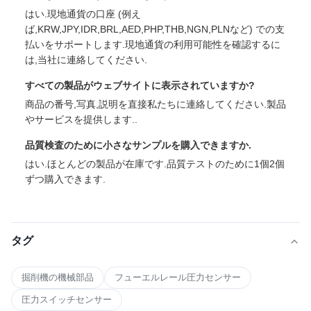
はい.現地通貨の口座 (例え
ば,KRW,JPY,IDR,BRL,AED,PHP,THB,NGN,PLNなど) での支
払いをサポートします.現地通貨の利用可能性を確認するに
は,当社に連絡してください.
すべての製品がウェブサイトに表示されていますか?
商品の番号,写真,説明を直接私たちに連絡してください.製品
やサービスを提供します..
品質検査のために小さなサンプルを購入できますか.
はい.ほとんどの製品が在庫です.品質テストのために1個2個
ずつ購入できます.
タグ
掘削機の機械部品
フューエルレール圧力センサー
圧力スイッチセンサー