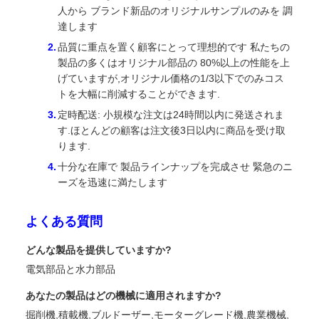
人から ブランド新品のオリジナルサンプルのみを 調
達します
品質に重点を置く顧客にとって理想的です 私たちの
製品の多くはオリジナル部品の 80%以上の性能を上
げていますが,オリジナル価格の1/3以下でのみコス
トを大幅に削減することができます.
定時配送: 小規模な注文は24時間以内に発送されま
す.ほとんどの顧客は注文後3日以内に商品を受け取
ります.
十分な在庫で 製品ラインナップを完成させ 緊急のニ
ーズを迅速に満たします
よくある質問
どんな製品を提供していますか?
電気部品と水力部品
あなたの製品はどの機械に適用されますか?
掘削機,積載機,ブルドーザー,モーターグレード機,農業機械,