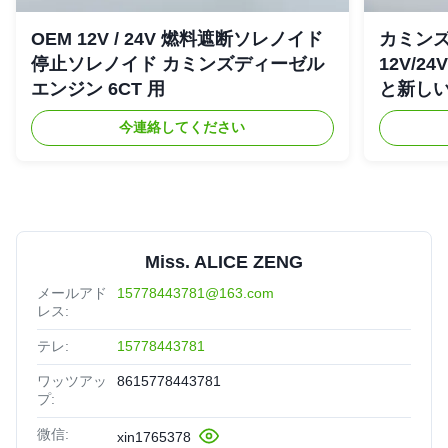
OEM 12V / 24V 燃料遮断ソレノイド
カミンズ 
停止ソレノイド カミンズディーゼル
12V/2
エンジン 6CT 用
と新し
今連絡してください
Miss. ALICE ZENG
メールアド
15778443781@163.com
レス:
テレ:
15778443781
ワッツアッ
8615778443781
プ:
微信:
xin1765378