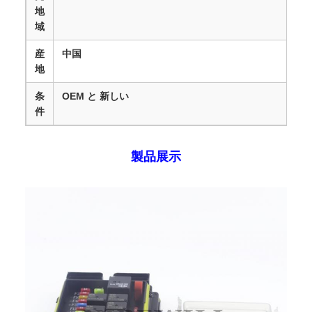
地
域
産
中国
地
条
OEM と 新しい
件
製品展示