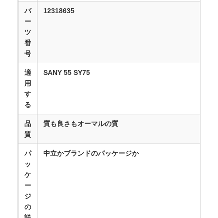
パ
12318635
ー
ツ
番
号
適
SANY 55 SY75
用
す
る
品
質も良さも
オーマルの質
質
パ
中立かブランドのパッケージか
ッ
ケ
ー
ジ
の
詳