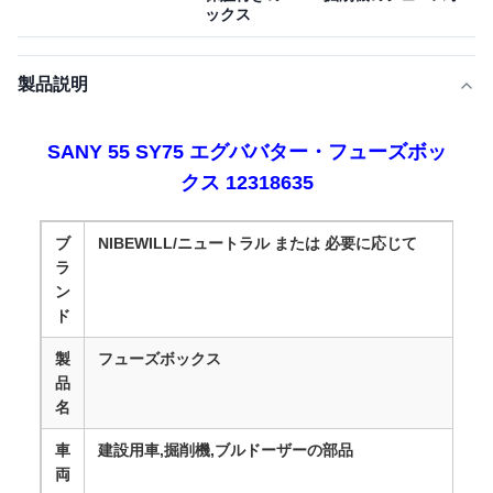
ックス
製品説明
SANY 55 SY75 エグババター・フューズボッ
クス 12318635
ブ
NIBEWILL/ニュートラル または 必要に応じて
ラ
ン
ド
製
フューズボックス
品
名
車
建設用車,掘削機,ブルドーザーの部品
両