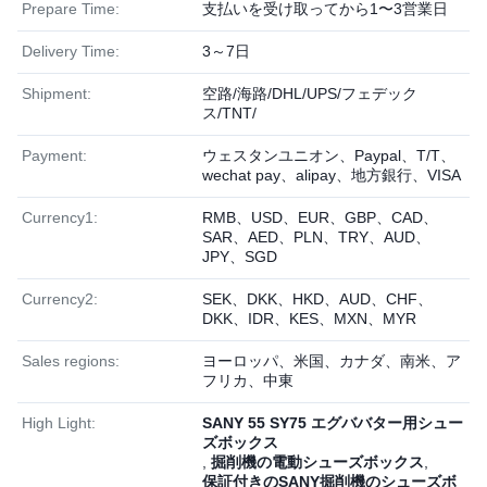
Prepare Time:
支払いを受け取ってから1〜3営業日
Delivery Time:
3～7日
Shipment:
空路/海路/DHL/UPS/フェデック
ス/TNT/
Payment:
ウェスタンユニオン、Paypal、T/T、
wechat pay、alipay、地方銀行、VISA
Currency1:
RMB、USD、EUR、GBP、CAD、
SAR、AED、PLN、TRY、AUD、
JPY、SGD
Currency2:
SEK、DKK、HKD、AUD、CHF、
DKK、IDR、KES、MXN、MYR
Sales regions:
ヨーロッパ、米国、カナダ、南米、ア
フリカ、中東
High Light:
SANY 55 SY75 エグババター用シュー
ズボックス
,
掘削機の電動シューズボックス
,
保証付きのSANY掘削機のシューズボ