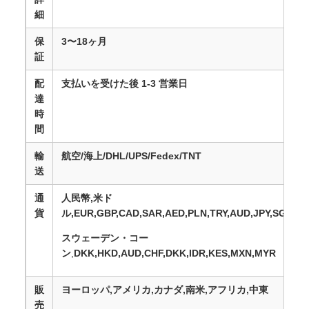
細
保
3〜18ヶ月
証
配
支払いを受けた後 1-3 営業日
達
時
間
輸
航空/海上/DHL/UPS/Fedex/TNT
送
通
人民幣,米ド
貨
ル,EUR,GBP,CAD,SAR,AED,PLN,TRY,AUD,JPY,SGD
スウェーデン・コー
ン
,
DKK,HKD,AUD,CHF,DKK,IDR,KES,MXN,MYR
販
ヨーロッパ,アメリカ,カナダ,南米,アフリカ,中東
売