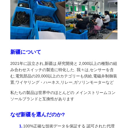
新疆について
2021年に設立され,新疆は,研究開発と 2,000以上の種類の組
み合わせスイッチの製造に特化した. 我々は,センサーを含
む,電気部品の20,000以上のカテゴリーも供給,電磁弁制御装
置,ワイヤリング・ハーネス,リレー,ガソリンモーターなど
私たちの製品は世界中のほとんどの メインストリームコン
ソールブランドと互換性があります
なぜ新疆を選んだのか?
100%正確な技術データを保証する 認可された代理