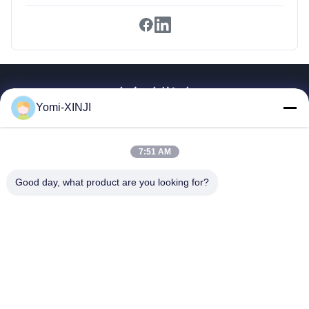
クイックリンク
Yomi-XINJI
家
製品
7:51 AM
私たちについて
工場見学
Good day, what product are you looking for?
品質管理
お問い合わせ
引金 を 求め て ください
Guangzhou Xinji Machinery Equipment Co., Ltd.
86--15778443781
15778443781@163.com