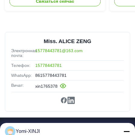
Связаться сейчас
Miss. ALICE ZENG
Электронная
15778443781@163.com
почта:
Телефон:
15778443781
WhatsApp:
8615778443781
Вичат:
xin1765378
Быстрые Ссылки
Yomi-XINJI