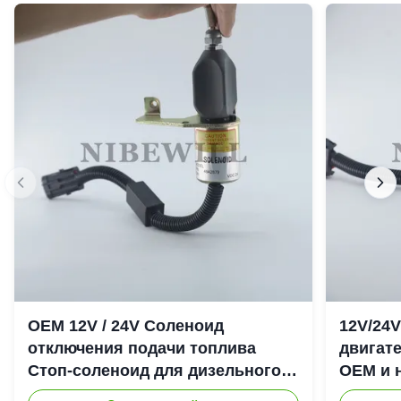
OEM 12V / 24V Соленоид
12V/24
отключения подачи топлива
двигате
Стоп-соленоид для дизельного
OEM и 
двигателя Cummins 6CT
отключ