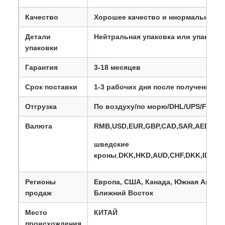
Качество
Хорошее качество и н
нормальное к
Детали
Нейтральная упаковка или упаковка
упаковки
Гарантия
3-18 месяцев
Срок поставки
1-3 рабочих дня после получения о
Отгрузка
По воздуху/по морю/DHL/UPS/Fedex
Валюта
RMB,USD,EUR,GBP,CAD,SAR,AED,PLN
шведские
кроны
,
DKK,HKD,AUD,CHF,DKK,IDR,K
Регионы
Европа, США, Канада, Южная Америк
продаж
Ближний Восток
Место
КИТАЙ
происхождения