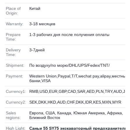
Place of
Китай
Origin:
Warranty:
3-18 месяцев
Prepare
1-3 рабочих дня после получения оплаты
Time:
Delivery
3-7дней
Time:
Shipment:
По воздуху/по морю/DHL/UPS/Fedex/TNT/
Payment:
Western Union,Paypal,T/T,wechat pay,alipay,местные
банки,VISA
Currency1:
RMB,USD,EUR,GBP,CAD,SAR,AED,PLN,TRY,AUD,JP
Currency2:
SEK,DKK,HKD,AUD,CHF,DKK,IDR,KES,MXN,MYR
Sales
Европа, США, Канада, Южная Америка, Африка,
regions:
Ближний Восток
High Light:
Саньи 55 SY75 экскаваторный предохранитель
,