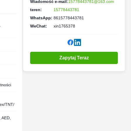
Wiadomość e-mail:
15778443781@163.com
teren:
15778443781
WhatsApp:
8615778443781
,
WeChat:
xin1765378
Zapytaj Teraz
tności
ex/TNT/
 AED,