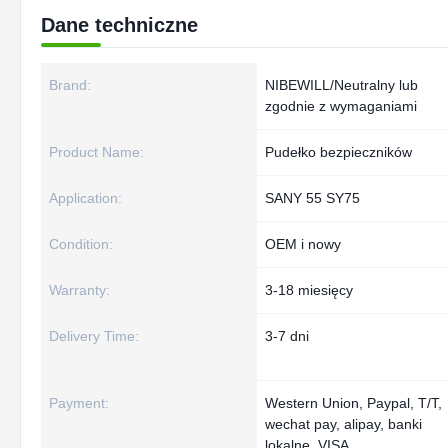
Dane techniczne
Brand:
NIBEWILL/Neutralny lub
zgodnie z wymaganiami
Product Name:
Pudełko bezpieczników
Application:
SANY 55 SY75
Condition:
OEM i nowy
Warranty:
3-18 miesięcy
Delivery Time:
3-7 dni
Payment:
Western Union, Paypal, T/T,
wechat pay, alipay, banki
lokalne, VISA