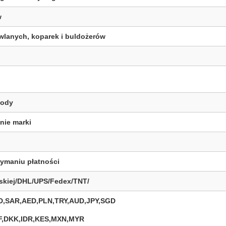
w
lanych, koparek i buldożerów
wody
nie marki
zymaniu płatności
rskiej/DHL/UPS/Fedex/TNT/
,SAR,AED,PLN,TRY,AUD,JPY,SGD
,DKK,IDR,KES,MXN,MYR