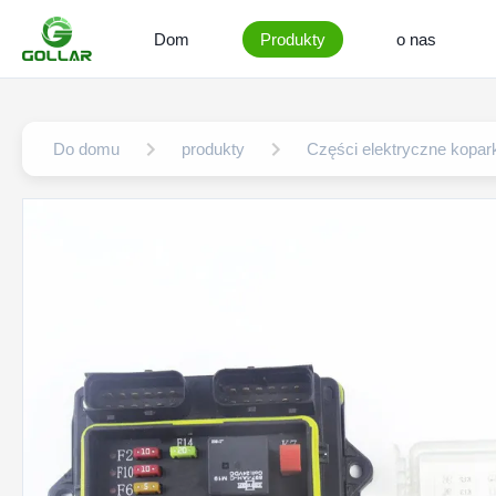
Dom
Produkty
o nas
Do domu
produkty
Części elektryczne kopar