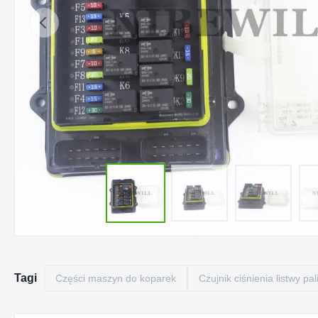
Tagi
Części maszyn do koparek
Czujnik ciśnienia listwy pa