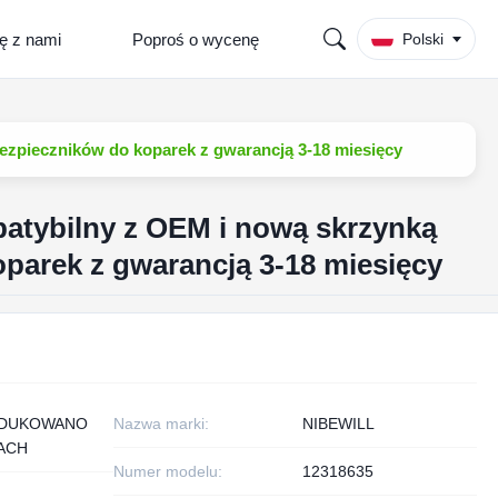
ię z nami
Poproś o wycenę
Polski
zpieczników do koparek z gwarancją 3-18 miesięcy
tybilny z OEM i nową skrzynką
parek z gwarancją 3-18 miesięcy
DUKOWANO
Nazwa marki:
NIBEWILL
ACH
Numer modelu:
12318635