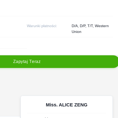
Warunki płatności:
D/A, D/P, T/T, Western
Union
Z
a
p
y
t
a
j
T
e
r
a
z
Miss. ALICE ZENG