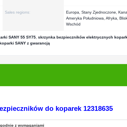
Sales regions:
Europa, Stany Zjednoczone, Kan
Ameryka Południowa, Afryka, Blisk
Wschód
arki SANY 55 SY75
,
skrzynka bezpieczników elektrycznych kopark
 koparki SANY z gwarancją
ezpieczników do koparek 12318635
zgodnie z wymaganiami