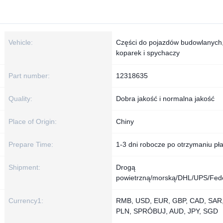
Vehicle:
Części do pojazdów budowlanych
koparek i spychaczy
Part number:
12318635
Quality:
Dobra jakość i normalna jakość
Place of Origin:
Chiny
Prepare Time:
1-3 dni robocze po otrzymaniu pła
Shipment:
Drogą
powietrzną/morską/DHL/UPS/Fed
Currency1:
RMB, USD, EUR, GBP, CAD, SAR,
PLN, SPRÓBUJ, AUD, JPY, SGD