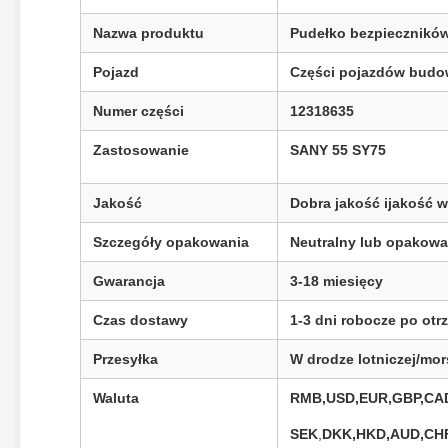
Nazwa produktu
Pudełko bezpiecznikó
Pojazd
Części pojazdów budow
Numer części
12318635
Zastosowanie
SANY 55 SY75
Jakość
Dobra jakość i
jakość 
Szczegóły opakowania
Neutralny lub opakowa
Gwarancja
3-18 miesięcy
Czas dostawy
1-3 dni robocze po otr
Przesyłka
W drodze lotniczej/mo
Waluta
RMB,USD,EUR,GBP,CAD
SEK
,
DKK,HKD,AUD,CHF