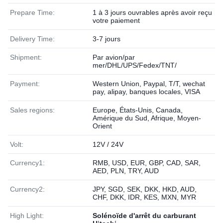
Prepare Time:
1 à 3 jours ouvrables après avoir reçu
votre paiement
Delivery Time:
3-7 jours
Shipment:
Par avion/par
mer/DHL/UPS/Fedex/TNT/
Payment:
Western Union, Paypal, T/T, wechat
pay, alipay, banques locales, VISA
Sales regions:
Europe, États-Unis, Canada,
Amérique du Sud, Afrique, Moyen-
Orient
Volt:
12V / 24V
Currency1:
RMB, USD, EUR, GBP, CAD, SAR,
AED, PLN, TRY, AUD
Currency2:
JPY, SGD, SEK, DKK, HKD, AUD,
CHF, DKK, IDR, KES, MXN, MYR
High Light:
Solénoïde d'arrêt du carburant