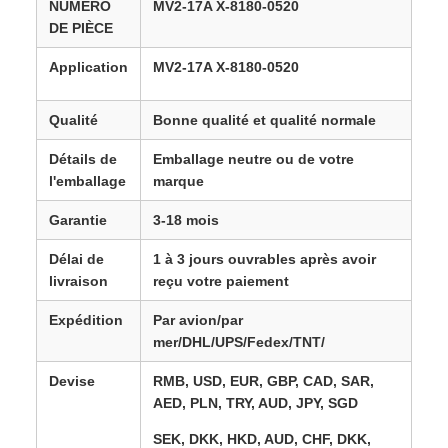
NUMÉRO
MV2-17A X-8180-0520​
DE PIÈCE
Application
MV2-17A X-8180-0520
Qualité
Bonne qualité et qualité normale
Détails de
Emballage neutre ou de votre
l'emballage
marque
Garantie
3-18 mois
Délai de
1 à 3 jours ouvrables après avoir
livraison
reçu votre paiement
Expédition
Par avion/par
mer/DHL/UPS/Fedex/TNT/
Devise
RMB, USD, EUR, GBP, CAD, SAR,
AED, PLN, TRY, AUD, JPY, SGD
SEK, DKK, HKD, AUD, CHF, DKK,