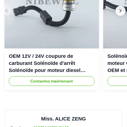
OEM 12V / 24V coupure de
Solénoïd
carburant Solénoïde d'arrêt
moteur 
Solénoïde pour moteur diesel
OEM et 
Cummins 6CT
Contactez maintenant
Miss. ALICE ZENG