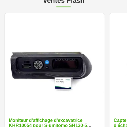
Ventes Flash
Moniteur d'affichage d'excavatrice
Capte
KHR10054 pour S-umitomo SH130-5
d'éch