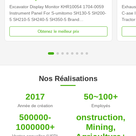
SH200-5 SH210-5
New H
Excavator Display Monitor KHR10054 1704-0059
Exhaus
Instrument Panel For S-umitomo SH130-5 SH200-
C-ase 
5 SH210-5 SH240-5 SH350-5 Brand
Tracto
NIBEWILL/Neutral or as required Product Name
NIBEWI
Obtenez le meilleur prix
Monitor Vehicle Construction vehicle, excavator,
Sensor 
and bulldozer parts PART NUMBER KHR10054
and bu
1704-0059 Application SH130-5 SH200-5 SH210...
Applica
Nos Réalisations
2017
50~100+
Année de création
Employés
500000-
onstruction,
1000000+
Mining,
Ventes annuelles (USD)