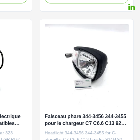
struction
Construction vehicle, excavator, and
ozer parts
bulldozer parts PART NUMBER 3330601
0337
Application K19 QSK19 Quality Good
 Quality Good
quality and normal quality Packaging
Details ...
lectrique
Faisceau phare 344-3456 344-3455
tibles
pour le chargeur C7 C6.6 C13 924H
924K 930G
lar 323
Headlight 344-3456 344-3455 for C-
 LGP PL61
aterpillar C7 C6.6 C13 Loader 924H 924K