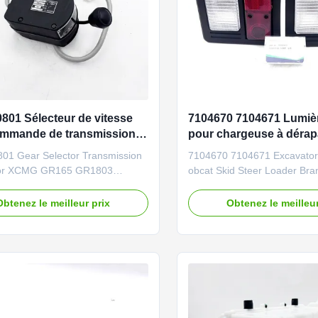
801 Sélecteur de vitesse
7104670 7104671 Lumièr
ommande de transmission
pour chargeuse à déra
CMG GR165 GR1803
type B
01 Gear Selector Transmission
7104670 7104671 Excavator L
 for XCMG GR165 GR1803
obcat Skid Steer Loader Bra
rand NIBEWILL/Neutral or as
NIBEWILL/Neutral or as requ
 Product Name Gear Selector
Name Light Vehicle Construct
Obtenez le meilleur prix
Obtenez le meilleur
onstruction vehicle, excavator,
excavator, and bulldozer pa
dozer parts PART NUMBER
NUMBER 7104670 7104671 A
801 6006030801H SG-6/A
S100 S450 S510 S570 S630
ion GR165 GR1803 GR2153
S850 T110 T590 T630 T650
ood quality and ...
T770 T870 ...