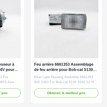
sseur à
Feu arrière 6661353 Assemblage
 24V pour
de feu arrière pour Bob-cat S130
 MP2 MP3
S160 S175 S185 S250 T140 T180
2 For
Rear Light Housing Assembly 6661353
T190 avec 12V / 24V
 MP3 Axor
666-1353 For Bob-cat S130 S160 S175
S185 S250 T140 T180 T190 Skid Steer
ired Product
Loader Brand NIBEWILL/Neutral or as
 prix
Obtenez le meilleur prix
le
required Product Name Rear Light Vehicle
tor, and
Construction vehicle, excavator, and
BER
bulldozer parts PART NUMBER 6661353