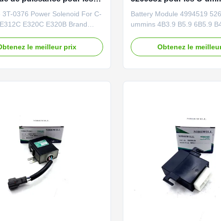
eurs à C-aterpillar E312C
B5.9 6B5.9 B4.5 ISB 6.7
 3T-0376 Power Solenoid For C-
Battery Module 4994519 526
E320B
ar E312C E320C E320B Brand
ummins 4B3.9 B5.9 6B5.9 B4
/Neutral or as required Product
Excavator Electrical Parts B
off Solenoid ,Stop solenoid
NIBEWILL/Neutral or as requ
Obtenez le meilleur prix
Obtenez le meilleur
onstruction vehicle, excavator,
Name Batery Module Vehicle
dozer parts PART NUMBER 165-
vehicle, excavator, and bulld
0376 Application E312C E320C
PART NUMBER 4994519 52
lity Good quality and ...
Application 4B3.9 B5.9 6B5.9
...