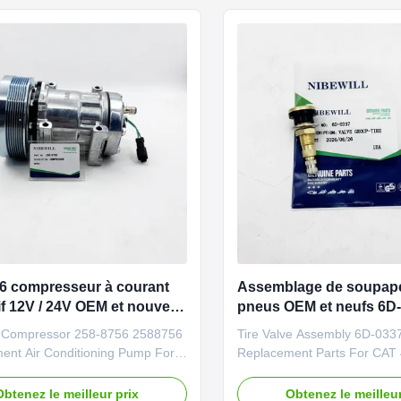
ity and normal quality
A0015207132 Application 
 ...
Quality Good quality and norm
6 compresseur à courant
Assemblage de soupap
if 12V / 24V OEM et nouvelle
pneus OEM et neufs 6D
e climatisation pour
le chargeur de remorqu
 Compressor 258-8756 2588756
Tire Valve Assembly 6D-03
rice
422E 426E 428E
ent Air Conditioning Pump For
Replacement Parts For CAT
uipment Excavator Brand
428E Backhoe Loader Bran
/Neutral or as required Product
NIBEWILL/Neutral or as requ
Obtenez le meilleur prix
Obtenez le meilleur