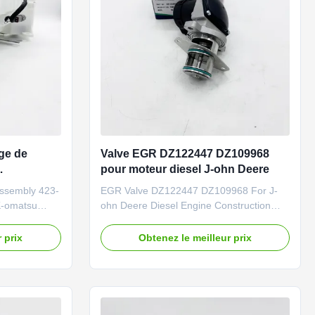
ge de
Valve EGR DZ122447 DZ109968
pour moteur diesel J-ohn Deere
atsu
Assembly 423-
EGR Valve DZ122447 DZ109968 For J-
 WA320PZ-
K-omatsu
ohn Deere Diesel Engine Construction
320PZ-6
Machinery Parts Brand NIBEWILL/Neutral
ader Brand
or as required Product Name EGR Valve
 prix
Obtenez le meilleur prix
ired Product
Vehicle Construction vehicle, excavator,
y Vehicle
and bulldozer parts PART NUMBER
tor, and
DZ122447 DZ109968 Application
ER 423-07-
DZ122447 DZ109968 Quality Good
quality and normal ...