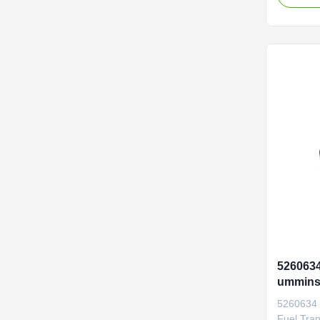
Name AC 
Construct
bulldoze
2588756 
Quality G
5260634
ummins
ISLe
5260634 
Fuel Tra