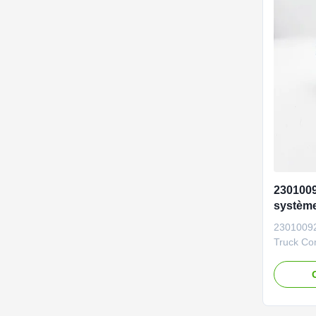
230100
système
camion 
23010092
commerc
Truck Com
System P
as requi
Vehicle C
and bull
23010092