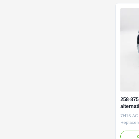
Good qual
Packaging
258-875
alternat
pompe d
7H15 AC
excavat
Replacem
Heavy Eq
NIBEWILL