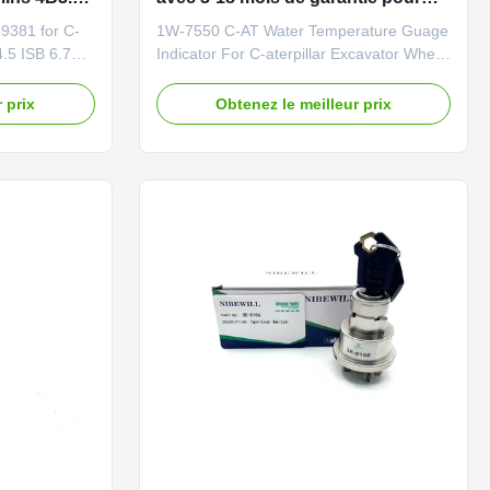
chargeur sur pneus C-aterpillar
9381 for C-
1W-7550 C-AT Water Temperature Guage
.5 ISB 6.7
Indicator For C-aterpillar Excavator Wheel
rand
Loader Brand NIBEWILL/Neutral or as
ired Product
required Product Name Water
 prix
Obtenez le meilleur prix
 Construction
Temperature Guage Vehicle Construction
ozer parts
vehicle, excavator, and bulldozer parts
69381
PART NUMBER 1W-7550 Application 1W-
 B4.5 ISB 6.7
7550 Quality Good quality and normal ...