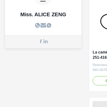
Miss. ALICE ZENG
La camé
251-416
aterpil
Rearview
840-0670
Excavato
required
Vehicle C
and bull
6684 251
330D 336
normal ...