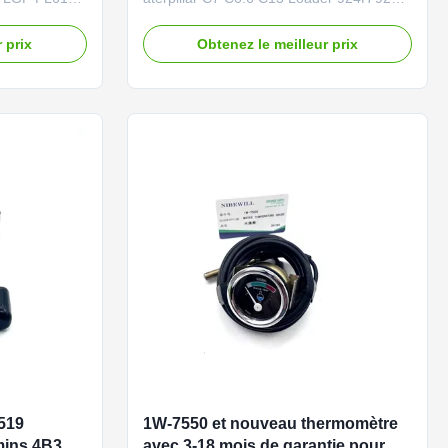
s required
930G Brand NIBEWILL/Neutral or as
 Construction
required Product Name Headlight Vehicle
 prix
Obtenez le meilleur prix
ozer parts
Construction vehicle, excavator, and
lication 323
bulldozer parts PART NUMBER 344-3456
 LGP PL61
344-3455 Application C7 C6.6 C13 924H
al quality ...
924K 930G Quality Good quality and ...
4519
1W-7550 et nouveau thermomètre
mins 4B3.9
avec 3-18 mois de garantie pour