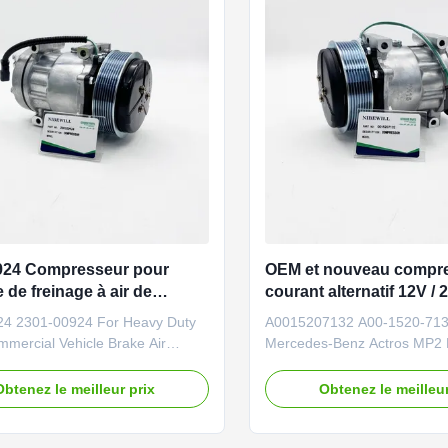
924 Compresseur pour
OEM et nouveau compre
 de freinage à air de
courant alternatif 12V /
lourd et véhicule
Mercedes-Benz Actros
4 2301-00924 For Heavy Duty
A0015207132 A00-1520-713
ial 12V / 24V
mercial Vehicle Brake Air
Mercedes-Benz Actros MP2
arts Brand NIBEWILL/Neutral or
Atego Heavy Truck Brand
red Product Name Compressor
NIBEWILL/Neutral or as requ
Obtenez le meilleur prix
Obtenez le meilleur
onstruction vehicle, excavator,
Name AC Compressor Vehic
dozer parts PART NUMBER
Construction vehicle, excava
4 Application 230100924 Quality
bulldozer parts PART NUM