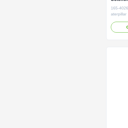
excavat
165-4026
E320C 
aterpill
NIBEWILL
Name Shut
Vehicle C
and bull
4026 3T-
E320B Qua