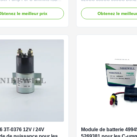
ISC QSC ISDe ISLe Brand
Brand NIBEWILL/Neutral or a
/Neutral or as required Product
Product Name Relay Vehicle
Obtenez le meilleur prix
Obtenez le meilleur
l Pump Vehicle Construction
vehicle, excavator, and bulld
excavator, and bulldozer parts
PART NUMBER 488-3790 App
MBER 5260634 3968190
320GC 330GC 336GC D6K2
Application ISB ISL QSL ISC
Quality Good quality and norm
 ISLe ...
6 3T-0376 12V / 24V
Module de batterie 499
de de puissance pour les
5269381 pour les C-um