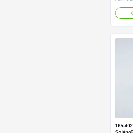
ISL QSL 
NIBEWILL
Name Fue
vehicle, 
PART NU
3968189 
QSC ISDe
165-402
Solénoï