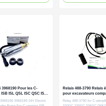
Compressor Vehicle
Name Tire Valve Vehicle Con
ion vehicle, excavator, and
vehicle, excavator, and bulld
r parts PART NUMBER 258-8756
PART NUMBER 6D-0337 6D
Application 258-8756 2588756
Application 422E 426E 428E
ood ...
quality and normal ...
 3968190 Pour les C-
Relais 488-3790 Relais é
 ISB ISL QSL ISC QSC ISDe
pour excavateurs compa
avec la pile C
3968190 3968189 24V Electric
Relay 488-3790 for C-aterpil
nsfer Pump For C-ummins ISB
320GC 330GC 336GC D6K2