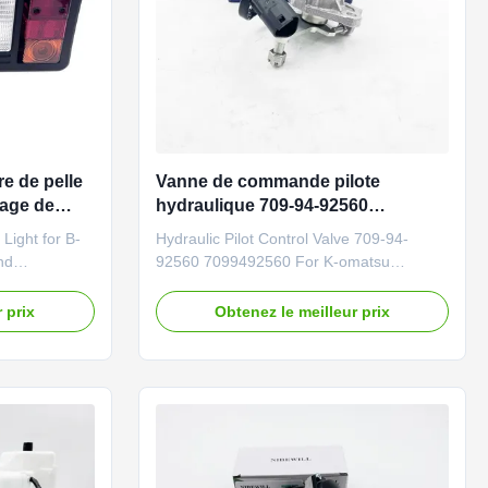
e de pelle
Vanne de commande pilote
page de
hydraulique 709-94-92560
7099492560 pour K-omatsu
ight for B-
Hydraulic Pilot Control Valve 709-94-
nd
92560 7099492560 For K-omatsu
ired Product
Construction Machinery Replacement Part
ion vehicle,
Brand NIBEWILL/Neutral or as required
 prix
Obtenez le meilleur prix
rts PART
Product Name Pilot Control Valve Vehicle
pplication
Construction vehicle, excavator, and
 S650 S740
bulldozer parts PART NUMBER 709-94-
 T740 T750
92560 7099492560 Application 709-94-
92560 ...