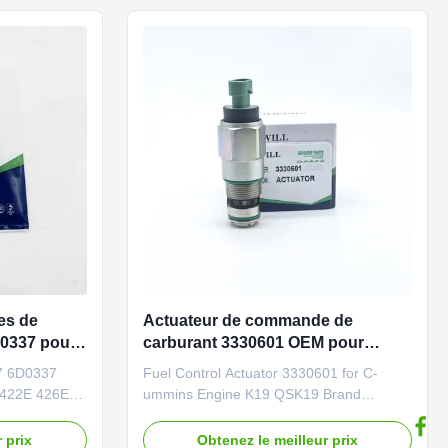
MP2 MP3
Application S130 S160 S175 S185 S250
al quality ...
T140 ...
es de
Actuateur de commande de
-0337 pour
carburant 3330601 OEM pour
eur CAT
moteur C-ummins K19 QSK19
37 6D0337
Fuel Control Actuator 3330601 for C-
 422E 426E
ummins Engine K19 QSK19 Brand
d
NIBEWILL/Neutral or as required Product
ired Product
Name Fuel Control Actuator Vehicle
 prix
Obtenez le meilleur prix