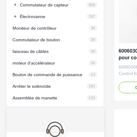
+
Commutateur de capteur
988
+
Électrovanne
267
Moniteur de contrôleur
34
Commutateur de bouton
38
6006030
faisceau de câbles
39
pour c
moteur d'accélérateur
26
pour X
60060308
GR2153
Control
Bouton de commande de puissance
23
GR2153 B
Arrêter le solénoïde
required
291
Vehicle C
Assemblée de manette
133
and bull
6006030
Applicat
Quality G