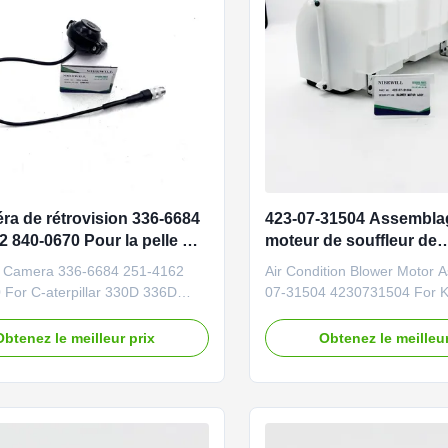
ra de rétrovision 336-6684
423-07-31504 Assembla
2 840-0670 Pour la pelle C-
moteur de souffleur de
lar 330D 336D
climatisation pour Kom
 Camera 336-6684 251-4162
Air Condition Blower Motor 
WA200PZ-6 WA250PZ-6
 For C-aterpillar 330D 336D
07-31504 4230731504 For 
6
r Brand NIBEWILL/Neutral or as
WA200PZ-6 WA250PZ-6 WA
 Product Name Rearview Camera
WA380-6 WA470-6 Wheel Lo
Obtenez le meilleur prix
Obtenez le meilleur
onstruction vehicle, excavator,
NIBEWILL/Neutral or as requ
dozer parts PART NUMBER 336-
Name Blower Motor Assembl
-4162 840-0670 Application
Construction vehicle, excava
D Quality Good quality and
bulldozer parts PART NUMB
31504 ...