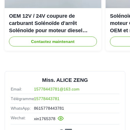
OEM 12V / 24V coupure de
Solénoïd
carburant Solénoïde d'arrêt
moteur 
Solénoïde pour moteur diesel
OEM et 
Cummins 6CT
Contactez maintenant
Miss. ALICE ZENG
Email:
15778443781@163.com
Télégramme:
15778443781
WhatsApp:
8615778443781
Wechat:
xin1765378