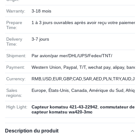
Warranty:
3-18 mois
Prepare
1 à 3 jours ouvrables après avoir reçu votre paiement
Time:
Delivery
3-7 jours
Time:
Shipment:
Par avion/par mer/DHL/UPS/Fedex/TNT/
Payment:
Western Union, Paypal, T/T, wechat pay, alipay, banqu
Currency:
RMB,USD,EUR,GBP,CAD,SAR,AED,PLN,TRY,AUD,JPY
Sales
Europe, États-Unis, Canada, Amérique du Sud, Afriqu
regions:
High Light:
Capteur komatsu 421-43-22942
,
commutateur de rel
capteur komatsu wa420-3mc
Description du produit