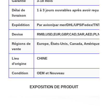
Garantie
3-18 mois
Délai de
1 à 3 jours ouvrables après avoir reçu votr
livraison
Expédition
Par avion/par mer/DHL/UPS/Fedex/TNT/
Devise
RMB,USD,EUR,GBP,CAD,SAR,AED,PLN,TRY
Régions de
Europe, États-Unis, Canada, Amérique du S
vente
Lieu
CHINE
d'origine
Condition
OEM et Nouveau
EXPOSITION DE PRODUIT