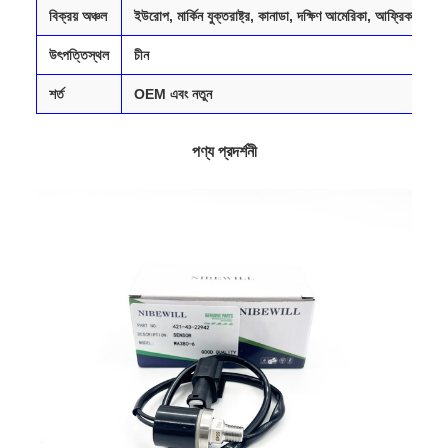
বিক্রয় অঞ্চল
ইউরোপ, মার্কিন যুক্তরাষ্ট্র, কানাডা, দক্ষিণ আমেরিকা, আফ্রিকা, মধ্যপ্
উৎপত্তিস্থল
চীন
শর্ত
OEM এবং নতুন
পণ্য প্রদর্শনী