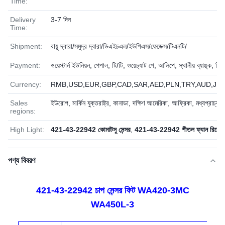
Time:
Delivery
3-7 দিন
Time:
Shipment:
বায়ু দ্বারা/সমুদ্র দ্বারা/ডিএইচএল/ইউপিএস/ফেডেক্স/টিএনটি/
Payment:
ওয়েস্টার্ন ইউনিয়ন, পেপাল, টি/টি, ওয়েচ্যাট পে, আলিপে, স্থানীয় ব্যাঙ্ক, ভিস
Currency:
RMB,USD,EUR,GBP,CAD,SAR,AED,PLN,TRY,AUD,JPY
Sales
ইউরোপ, মার্কিন যুক্তরাষ্ট্র, কানাডা, দক্ষিণ আমেরিকা, আফ্রিকা, মধ্যপ্রাচ্য
regions:
High Light:
421-43-22942 কোমাটসু সেন্সর
,
421-43-22942 শীতল ফ্যান রিলে স
পণ্য বিবরণ
421-43-22942 চাপ সেন্সর ফিট WA420-3MC
WA450L-3