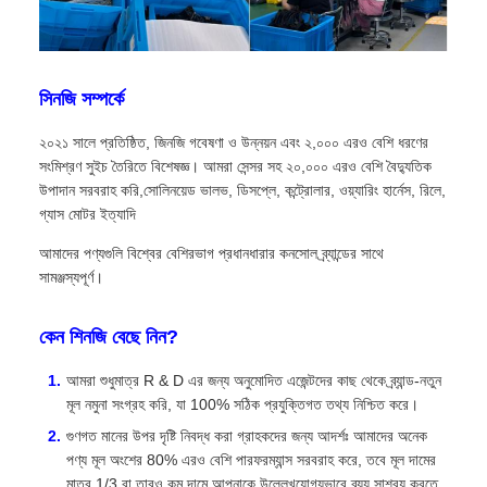
সিনজি সম্পর্কে
২০২১ সালে প্রতিষ্ঠিত, জিনজি গবেষণা ও উন্নয়ন এবং ২,০০০ এরও বেশি ধরণের
সংমিশ্রণ সুইচ তৈরিতে বিশেষজ্ঞ। আমরা সেন্সর সহ ২০,০০০ এরও বেশি বৈদ্যুতিক
উপাদান সরবরাহ করি,সোলিনয়েড ভালভ, ডিসপ্লে, কন্ট্রোলার, ওয়্যারিং হার্নেস, রিলে,
গ্যাস মোটর ইত্যাদি
আমাদের পণ্যগুলি বিশ্বের বেশিরভাগ প্রধানধারার কনসোল ব্র্যান্ডের সাথে
সামঞ্জস্যপূর্ণ।
কেন শিনজি বেছে নিন?
আমরা শুধুমাত্র R & D এর জন্য অনুমোদিত এজেন্টদের কাছ থেকে ব্র্যান্ড-নতুন
মূল নমুনা সংগ্রহ করি, যা 100% সঠিক প্রযুক্তিগত তথ্য নিশ্চিত করে।
গুণগত মানের উপর দৃষ্টি নিবদ্ধ করা গ্রাহকদের জন্য আদর্শঃ আমাদের অনেক
পণ্য মূল অংশের 80% এরও বেশি পারফরম্যান্স সরবরাহ করে, তবে মূল দামের
মাত্র 1/3 বা তারও কম দামে আপনাকে উল্লেখযোগ্যভাবে ব্যয় সাশ্রয় করতে