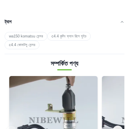
ট্যাগ
wa150 komatsu সেন্সর
c4.4 কুলিং ফ্যান রিলে সুইচ
c4.4 কোমাটসু সেন্সর
সম্পর্কিত পণ্য