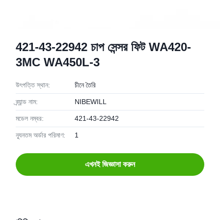
421-43-22942 চাপ সেন্সর ফিট WA420-
3MC WA450L-3
উৎপত্তি স্থান:
চীনে তৈরি
ব্র্যান্ড নাম:
NIBEWILL
মডেল নম্বর:
421-43-22942
ন্যূনতম অর্ডার পরিমাণ:
1
এখনই জিজ্ঞাসা করুন