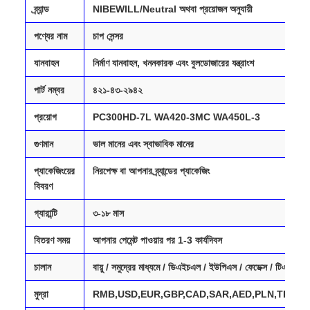
ব্র্যান্ড
NIBEWILL/Neutral অথবা প্রয়োজন অনুযায়ী
পণ্যের নাম
চাপ সেন্সর
যানবাহন
নির্মাণ যানবাহন, খননকারক এবং বুলডোজারের যন্ত্রাংশ
পার্ট নম্বর
৪২১-৪৩-২৯৪২
প্রয়োগ
PC300HD-7L WA420-3MC WA450L-3
গুণমান
ভাল মানের এবং স্বাভাবিক মানের
প্যাকেজিংয়ের
নিরপেক্ষ বা আপনার ব্র্যান্ডের প্যাকেজিং
বিবরণ
গ্যারান্টি
৩-১৮ মাস
বিতরণ সময়
আপনার পেমেন্ট পাওয়ার পর 1-3 কার্যদিবস
চালান
বায়ু / সমুদ্রের মাধ্যমে / ডিএইচএল / ইউপিএস / ফেডেক্স / টিএনটি /
মুদ্রা
RMB,USD,EUR,GBP,CAD,SAR,AED,PLN,TRY,AU