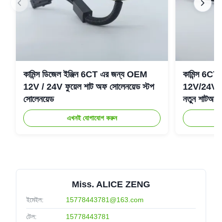
কামিন্স ডিজেল ইঞ্জিন 6CT এর জন্য OEM
কামিন্স 6CT
12V / 24V ফুয়েল শাট অফ সোলেনয়েড স্টপ
12V/24V স্
সোলেনয়েড
নতুন শাটঅফ 
এখনই যোগাযোগ করুন
Miss. ALICE ZENG
ইমেইল:
15778443781@163.com
টেল:
15778443781