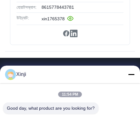
হোয়াটসঅ্যাপ:
8615778443781
উইচ্যাট:
xin1765378
গুরুত্বপূর্ণ সংযোগ
Xinji
বাড়ি
পণ্য
11:54 PM
আমাদের সম্পর্কে
কারখানা সফর
Good day, what product are you looking for?
মান নিয়ন্ত্রণ
আমাদের সাথে যোগাযোগ করুন
একটি উদ্ধৃতি অনুরোধ করুন