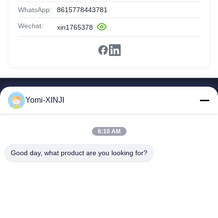
WhatsApp:
8615778443781
Wechat:
xin1765378
Snelle Links
Yomi-XINJI
Thuis
Producten
6:10 AM
Over Ons
Rondleiding Door De Fabriek
Good day, what product are you looking for?
Kwaliteitscontrole
Neem Contact Met Ons Op
Vraag Een Offerte
Guangzhou Xinji Machinery Equipment Co., Ltd.