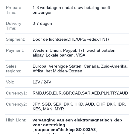
Prepare
1-3 werkdagen nadat u uw betaling heeft
Time:
ontvangen
Delivery
3-7 dagen
Time:
Shipment:
Door de lucht/zee/DHL/UPS/Fedex/TNT/
Payment:
Western Union, Paypal, T/T, wechat betalen,
alipay, Lokale banken, VISA
Sales
Europa, Verenigde Staten, Canada, Zuid-Amerika,
regions:
Afrika, het Midden-Oosten
Volt:
12V / 24V
Currency1:
RMB,USD,EUR,GBP,CAD,SAR,AED,PLN,TRY,AUD
Currency2:
JPY, SGD, SEK, DKK, HKD, AUD, CHF, DKK, IDR,
KES, MXN, MYR
High Light:
vervanging van een elektromagnetisch klep
voor ontsteking
,
stopsolenoïde-klep SD-003A3
,