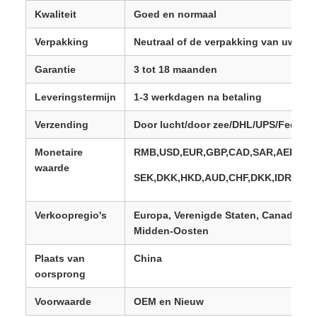
Kwaliteit
Goed en normaal
Verpakking
Neutraal of de verpakking van uw mer
Garantie
3 tot 18 maanden
Leveringstermijn
1-3 werkdagen na betaling
Verzending
Door lucht/door zee/DHL/UPS/Fedex/
Monetaire
RMB,USD,EUR,GBP,CAD,SAR,AED,PLN
waarde
SEK,DKK,HKD,AUD,CHF,DKK,IDR,KES
Verkoopregio's
Europa, Verenigde Staten, Canada, Zui
Midden-Oosten
Plaats van
China
oorsprong
Voorwaarde
OEM en Nieuw