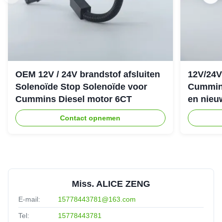
OEM 12V / 24V brandstof afsluiten
12V/24V
Solenoïde Stop Solenoïde voor
Cummin
Cummins Diesel motor 6CT
en nieu
Contact opnemen
Miss. ALICE ZENG
E-mail:
15778443781@163.com
Tel:
15778443781