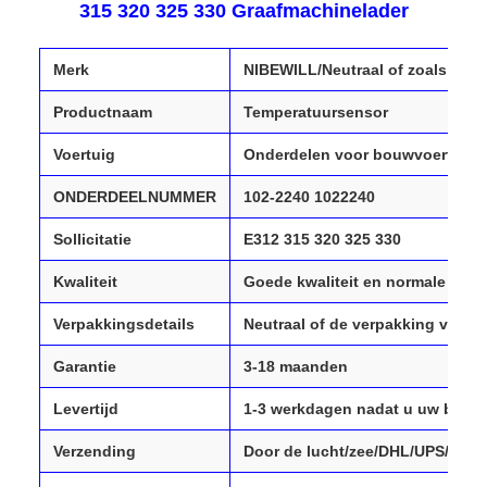
315 320 325 330 Graafmachinelader
Merk
NIBEWILL/Neutraal of zoals gew
Productnaam
Temperatuursensor
Voertuig
Onderdelen voor bouwvoertuigen
ONDERDEELNUMMER
102-2240 1022240
Sollicitatie
E312 315 320 325 330
Kwaliteit
Goede kwaliteit en normale kwali
Verpakkingsdetails
Neutraal of de verpakking van u
Garantie
3-18 maanden
Levertijd
1-3 werkdagen nadat u uw betal
Verzending
Door de lucht/zee/DHL/UPS/Fede