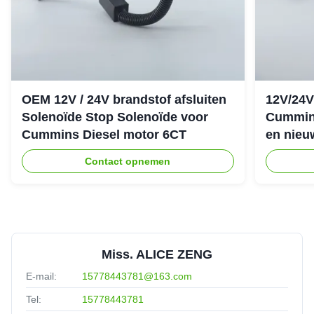
OEM 12V / 24V brandstof afsluiten
12V/24V
Solenoïde Stop Solenoïde voor
Cummin
Cummins Diesel motor 6CT
en nieu
Contact opnemen
Miss. ALICE ZENG
E-mail:
15778443781@163.com
Tel:
15778443781