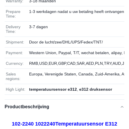
Warranty:
3-18 maanden
Prepare
1-3 werkdagen nadat u uw betaling heeft ontvangen
Time:
Delivery
3-7 dagen
Time:
Shipment:
Door de lucht/zee/DHL/UPS/Fedex/TNT/
Payment:
Western Union, Paypal, T/T, wechat betalen, alipay, L
Currency:
RMB,USD,EUR,GBP,CAD,SAR,AED,PLN,TRY,AUD,JPY
Sales
Europa, Verenigde Staten, Canada, Zuid-Amerika, Afri
regions:
High Light:
temperatuursensor e312
,
e312 druksensor
Productbeschrijving
102-2240 1022240
Temperatuursensor E312