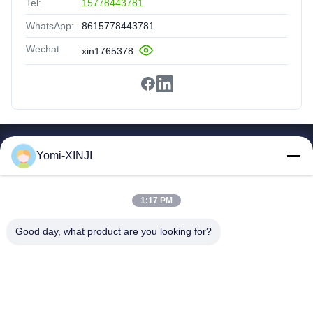
Tel:
15778443781
WhatsApp:
8615778443781
Wechat:
xin1765378
Snelle Links
Yomi-XINJI
Thuis
Producten
1:17 PM
Over Ons
Rondleiding Door De Fabriek
Good day, what product are you looking for?
Kwaliteitscontrole
Neem Contact Met Ons Op
Vraag Een Offerte