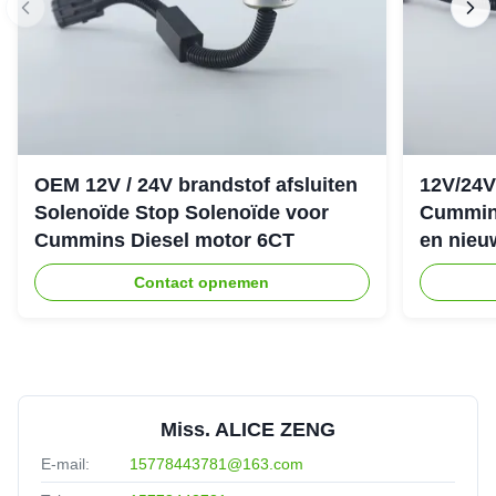
OEM 12V / 24V brandstof afsluiten
12V/24V
Solenoïde Stop Solenoïde voor
Cummin
Cummins Diesel motor 6CT
en nieu
Contact opnemen
Miss. ALICE ZENG
E-mail:
15778443781@163.com