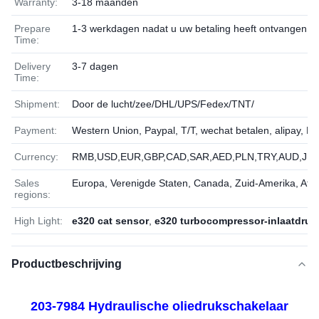
Warranty:
3-18 maanden
Prepare
1-3 werkdagen nadat u uw betaling heeft ontvangen
Time:
Delivery
3-7 dagen
Time:
Shipment:
Door de lucht/zee/DHL/UPS/Fedex/TNT/
Payment:
Western Union, Paypal, T/T, wechat betalen, alipay, L
Currency:
RMB,USD,EUR,GBP,CAD,SAR,AED,PLN,TRY,AUD,JPY
Sales
Europa, Verenigde Staten, Canada, Zuid-Amerika, Afri
regions:
High Light:
e320 cat sensor
,
e320 turbocompressor-inlaatdruk
Productbeschrijving
203-7984 Hydraulische oliedrukschakelaar