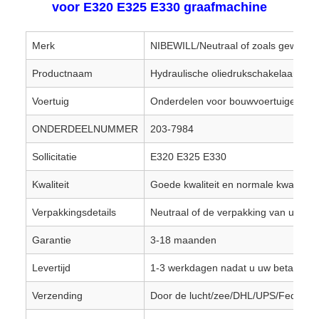
voor E320 E325 E330 graafmachine
Merk
NIBEWILL/Neutraal of zoals gewenst
Productnaam
Hydraulische oliedrukschakelaar
Voertuig
Onderdelen voor bouwvoertuigen, gr
ONDERDEELNUMMER
203-7984
Sollicitatie
E320 E325 E330
Kwaliteit
Goede kwaliteit en normale kwaliteit
Verpakkingsdetails
Neutraal of de verpakking van uw me
Garantie
3-18 maanden
Levertijd
1-3 werkdagen nadat u uw betaling h
Verzending
Door de lucht/zee/DHL/UPS/Fedex/T