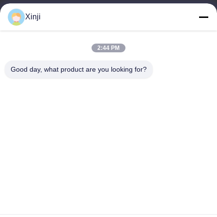
บ้าน
Xinji
สินค้า
เกี่ยวกับเรา
2:44 PM
ทัวร์โรงงาน
Good day, what product are you looking for?
การควบคุมคุณภาพ
ติดต่อเรา
ขอทุน
Guangzhou Xinji Machinery Equipment Co., Ltd.
86--15778443781
15778443781@163.com
Follow Us