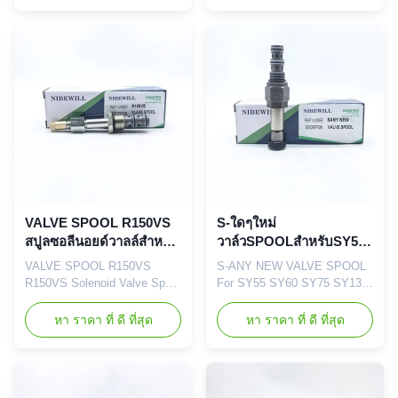
Solenoid Valve Spool Vehicle
PC130-8 PC200-8 PC300-8
Construction vehicle,
PC350-8 PC400-8 PC450-8
excavator, and bulldozer parts
Excavator & Loader Parts
PART NUMBER KAL-00016
Brand NIBEWILL/Neutral or
XKAL00016 Application R225-
as required Vehicle
7 R215-7 R220-7 R265-7
Construction vehicle,
R305-7 Quality Good quality
excavator, and bulldozer parts
...
...
VALVE SPOOL R150VS
S-ใดๆใหม่
สปูลซอลีนอยด์วาลล์สําหรับ
วาล์วSPOOLสำหรับSY55
R55 R150VS R150-5
SY60 SY75 SY135 SY215
VALVE SPOOL R150VS
S-ANY NEW VALVE SPOOL
R150VS Solenoid Valve Spool
For SY55 SY60 SY75 SY135
For R55 R150-5 Brand
SY215 SY225 SY235 SY335
NIBEWILL/Neutral or as
Brand NIBEWILL/Neutral or
หา ราคา ที่ ดี ที่สุด
หา ราคา ที่ ดี ที่สุด
required Prodact Name
as required Prodact Name
Solenoid Valve Spool Vehicle
Solenoid Valve Spool Vehicle
Construction vehicle,
Construction vehicle,
excavator, and bulldozer parts
excavator, and bulldozer parts