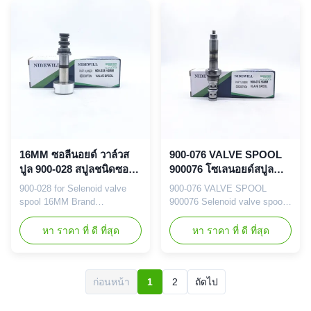
Solenoid VALVE SPOOL Part
Solenoid VALVE SPOOL Part
number 900-039 Application
number 900-047 Application
19MM Warranty 3-18 month
13MM Warranty 3-18 month
Delivery Time 1-3 Working
Delivery Time 1-3 Working
Days After Get Your Payment
Days After Get Your Payment
Shipment ...
Shipment ...
16MM ซอลีนอยด์ วาล์วส
900-076 VALVE SPOOL
ปูล 900-028 สปูลชนิดซอลี
900076 โซเลนอยด์สปูล
นอยด์ วาล์ว
16MM อะไหล่เครื่องขุด
900-028 for Selenoid valve
900-076 VALVE SPOOL
spool 16MM Brand
900076 Selenoid valve spool
NIBEWILL/Neutral or as
16MM Brand
required Vehicle Construction
NIBEWILL/Neutral or as
หา ราคา ที่ ดี ที่สุด
หา ราคา ที่ ดี ที่สุด
vehicle, excavator, and
required Vehicle Construction
bulldozer parts Prodact Name
vehicle, excavator, and
Solenoid VALVE SPOOL Part
bulldozer parts Prodact Name
number 900-028 Application
Solenoid VALVE SPOOL Part
ก่อนหน้า
1
2
ถัดไป
16MM Warranty 3-18 month
number 900-076 900076
Delivery Time 1-3 Working
Application 16MM Warranty 3-