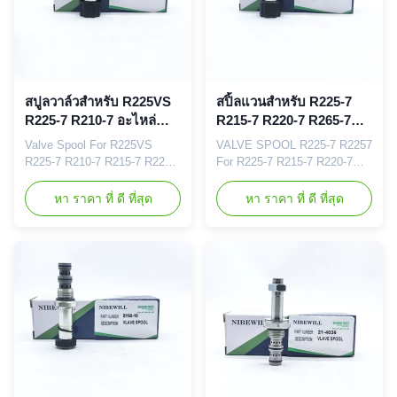
Details ...
quality ...
สปูลวาล์วสําหรับ R225VS
สปิ้ลแวนสําหรับ R225-7
R225-7 R210-7 อะไหล่
R215-7 R220-7 R265-7
เครื่องขุด
R305-7
Valve Spool For R225VS
VALVE SPOOL R225-7 R2257
R225-7 R210-7 R215-7 R220-7
For R225-7 R215-7 R220-7
R305-7 Excavator Spare
R265-7 R305-7 Brand
Parts Brand
NIBEWILL/Neutral or as
หา ราคา ที่ ดี ที่สุด
หา ราคา ที่ ดี ที่สุด
NIBEWILL/Neutral or as
required Prodact Name
required Prodact Name
Solenoid Valve Spool Vehicle
Solenoid Valve Spool Vehicle
Construction vehicle,
Construction vehicle,
excavator, and bulldozer parts
excavator, and bulldozer parts
PART NUMBER R225-7
PART NUMBER R225VS
R215-7 R220-7 R265-7 R305-7
R225-7 R210-7 Application
Application R225-7 R215-7
R225VS R225-7 R210-7
R220-7 R265-7 R305-7 Quality
Quality Good quality ...
...