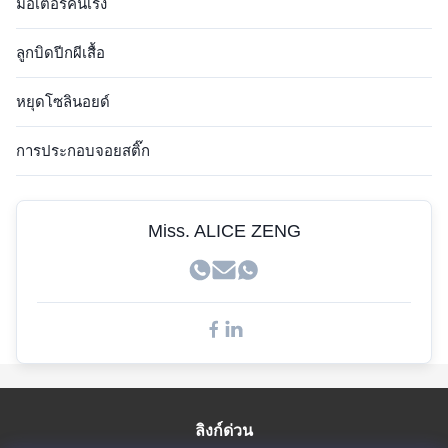
มอเตอร์คันเร่ง
เซ็นเซอร์ฮยอนได
ลูกบิดปีกผีเสื้อ
เซ็นเซอร์คัมมินส์
หยุดโซลินอยด์
เครื่องตรวจจับ John Deere
การประกอบจอยสติ๊ก
เซ็นเซอร์ Kobelco
Miss. ALICE ZENG
เซ็นเซอร์ Doosan
ลิงก์ด่วน