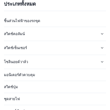
ประเภททั้งหมด
Days After Get Your Payment
18 month Delivery Time 1-3
Shipment By air/By ...
Working Days After Get Your
...
ชิ้นส่วนไฟฟ้าของรถขุด
สวิตช์คอลัมน์
Jcb สวิตช์คอลัมน์
สวิตช์เซ็นเซอร์
เครื่องปรับสลับ CAT Column
เซนเซอร์แมว
โซลินอยด์วาล์ว
จอห์น ดีร์ สวิตช์คอลัมน์
เซ็นเซอร์ Komatsu
โซลินอยด์คอยล์
มอนิเตอร์ตัวควบคุม
สวิตช์คอลัมน์ CASE
VOLVO SENSOR
แกนวาล์ว
สวิตช์ปุ่ม
VOLVO สลับเสา
เซ็นเซอร์ฮิตาชิ
ชุดสายไฟ
เจซีบีเซ็นเซอร์