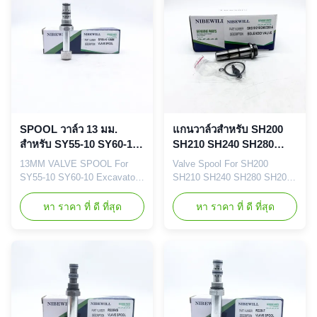
PART NUMBER R55 R150VS
PART NUMBER SY55 SY60
R150-5 Application R55
SY75 SY135 Application
R150VS R150-5 Quality Good
SY55 SY60 SY75 SY135
quality and normal quality ...
Quality Good quality and ...
SPOOL วาล์ว 13 มม.
แกนวาล์วสำหรับ SH200
สำหรับ SY55-10 SY60-10
SH210 SH240 SH280
อะไหล่รถขุด
SH200-3 SH200-5
13MM VALVE SPOOL For
Valve Spool For SH200
SY55-10 SY60-10 Excavator
SH210 SH240 SH280 SH200-
Spare Parts Brand
3 SH200-5 SH210-5 SH240-5
NIBEWILL/Neutral or as
Brand NIBEWILL/Neutral or
หา ราคา ที่ ดี ที่สุด
หา ราคา ที่ ดี ที่สุด
required Prodact Name
as required Prodact Name
Solenoid Valve Spool Vehicle
Solenoid Valve Spool Vehicle
Construction vehicle,
Construction vehicle,
excavator, and bulldozer parts
excavator, and bulldozer parts
PART NUMBER SY55-10
PART NUMBER SH200
SY60-10 Application 13MM
SH210 SH240 SH280
Quality Good quality and
Application SH200 SH210
normal quality Packaging
SH240 SH280 Quality Good