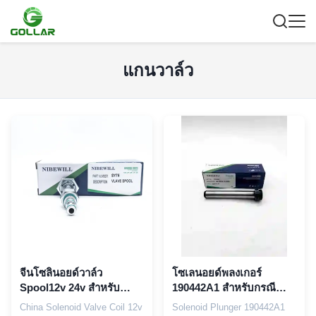
แกนวาล์ว
จีนโซลินอยด์วาล์ว
โซเลนอยด์พลงเกอร์
Spool12v 24v สำหรับ
190442A1 สําหรับกรณี
Sany SY75 SY310 SY330
580SM 586G 586H 590L
China Solenoid Valve Coil 12v
Solenoid Plunger 190442A1