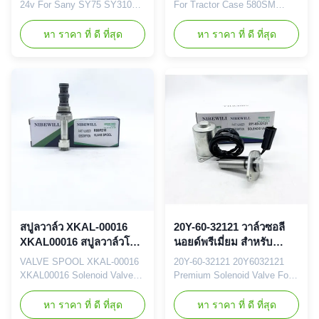
590SL
24v For Sany SY75 SY310
For Tractor Case 580SM
SY330 Brand
585G 586G 586H 588G 588H
NIBEWILL/Neutral or as
590L
หา ราคา ที่ ดี ที่สุด
หา ราคา ที่ ดี ที่สุด
required Product Name
590SLBrandNIBEWILL/Neutral
Pressure Sensor Vehicle
or as requiredProdact
Construction vehicle,
NameSolenoid Valve
excavator, and bulldozer parts
SpoolVehicleConstruction
PART NUMBER SY75
vehicle, excavator, and
Application SY75 Quality
bulldozer partsPART
Good quality and normal
NUMBER190442A1
quality Packaging Details
Application580SM 585G 586G
Neutral or your ...
586H 590L 590SLQualityGood
quality and ...
สปูลวาล์ว XKAL-00016
20Y-60-32121 วาล์วซอลี
XKAL00016 สปูลวาล์วโซ
นอยด์พรีเมี่ยม สําหรับ
เลนอยด์สําหรับ R55-5
PC130-7 PC200-7
VALVE SPOOL XKAL-00016
20Y-60-32121 20Y6032121
XKAL00016 Solenoid Valve
Premium Solenoid Valve For
Spool For R55 R55-5 Brand
PC130-7 PC200-7 PC220-7
NIBEWILL/Neutral or as
PC240-7 PC300-7 PC350-7
หา ราคา ที่ ดี ที่สุด
หา ราคา ที่ ดี ที่สุด
required Prodact Name
PC360-7 PC400-7 PC450-7