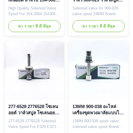
140K 143H 14H 160H
ส่วน excavator
High Quality Solenoid Valve
Selenoid valve for 900-029
160K
Spool For 154-3064 1543064
valve spool 19MM Brand
12H 12K 120H 120K 135H
NIBEWILL/Neutral or as
140H 140K 143H 14H 160H
required Vehicle Construction
หา ราคา ที่ ดี ที่สุด
หา ราคา ที่ ดี ที่สุด
160K 163H 16H 24H Brand
vehicle, excavator, and
NIBEWILL/Neutral or as
bulldozer parts Prodact Name
required Vehicle Construction
Solenoid VALVE SPOOL Part
vehicle, excavator, and
number 900-029 Application
bulldozer parts Prodact Name
19MM Warranty 3-18 month
Solenoid VALVE SPOOL Part
Delivery Time 1-3 Working
number 154-3064 1543064
Days After Get Your Payment
Application 120H ...
Shipment By ...
277-6528 2776528 โซเลน
13MM 900-038 อะไหล่
อยด์ วาล์วสปูล โซเลนอยด์
เครื่องขุดพวงมาลัยแบบไฮ
สปูลสําหรับ E320 E323
ดรอลิกที่ทํางานด้วยโซเลน
277-6528 2776528 Solenoid
13MM 900-038 spool valve
E325
อยด์
Valve Spool For E320 E323
solenoid valve spool Brand
E325 E330 E336 E345 E349
NIBEWILL/Neutral or as