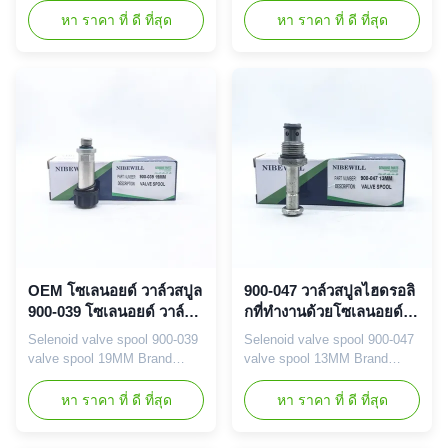
Excavator Brand
required Vehicle Construction
หา ราคา ที่ ดี ที่สุด
หา ราคา ที่ ดี ที่สุด
NIBEWILL/Neutral or as
vehicle, excavator, and
required Vehicle Construction
bulldozer parts Prodact Name
vehicle, excavator, and
Solenoid VALVE SPOOL Part
bulldozer parts Prodact Name
number 900-038 Application
Solenoid VALVE SPOOL Part
13MM Warranty 3-18 month
number 277-6528 2776528
Delivery Time 1-3 Working
Application E320 E323 E325
Days After Get Your Payment
E330 E336 E345 E349 ...
Shipment ...
OEM โซเลนอยด์ วาล์วสปูล
900-047 วาล์วสปูลไฮดรอลิ
900-039 โซเลนอยด์ วาล์ว
กที่ทํางานด้วยโซเลนอยด์
ไฮดรอลิก 19MM
13MM อะไหล่เครื่องขุด
Selenoid valve spool 900-039
Selenoid valve spool 900-047
valve spool 19MM Brand
valve spool 13MM Brand
NIBEWILL/Neutral or as
NIBEWILL/Neutral or as
required Vehicle Construction
required Vehicle Construction
หา ราคา ที่ ดี ที่สุด
หา ราคา ที่ ดี ที่สุด
vehicle, excavator, and
vehicle, excavator, and
bulldozer parts Prodact Name
bulldozer parts Prodact Name