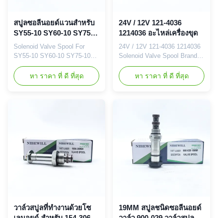
สปูลซอลีนอยด์แวนสําหรับ
24V / 12V 121-4036
SY55-10 SY60-10 SY75-
1214036 อะไหล่เครื่องขุด
10
Solenoid Valve Spool For
24V / 12V 121-4036 1214036
SY55-10 SY60-10 SY75-10
Solenoid Valve Spool Brand
Excavator Spare Parts Brand
NIBEWILL/Neutral or as
NIBEWILL/Neutral or as
required Vehicle Construction
หา ราคา ที่ ดี ที่สุด
หา ราคา ที่ ดี ที่สุด
required Prodact Name
vehicle, excavator, and
Solenoid Valve Spool Vehicle
bulldozer parts Prodact Name
Construction vehicle,
Solenoid VALVE SPOOL Part
excavator, and bulldozer parts
number 121-4036 1214036
PART NUMBER SY55-10
Application 121-4036 1214036
SY60-10 SY75-10 Application
Warranty 3-18 month Delivery
SY55-10 SY60-10 SY75-10
Time 1-3 Working Days After
Quality Good quality and ...
Get ...
วาล์วสปูลที่ทํางานด้วยโซ
19MM สปูลชนิดซอลีนอยด์
เลนอยด์ สําหรับ 154-3064
วาล์ว 900-029 วาล์วสปูล