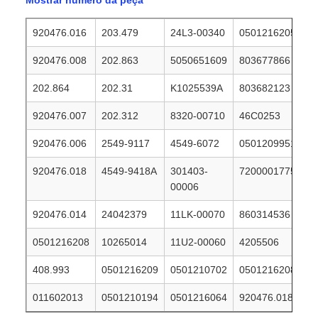
Mostrar número da peça
920476.016
203.479
24L3-00340
0501216205
920476.008
202.863
5050651609
803677866
202.864
202.31
K1025539A
803682123
920476.007
202.312
8320-00710
46C0253
920476.006
2549-9117
4549-6072
0501209951
920476.018
4549-9418A
301403-
7200001775
00006
920476.014
24042379
11LK-00070
860314536
0501216208
10265014
11U2-00060
4205506
408.993
0501216209
0501210702
0501216208
011602013
0501210194
0501216064
920476.018