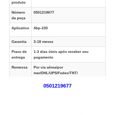
produto
Número
0501219677
da peça
Aplicativo
4bp-230
Garantia
3-18 meses
Prazo de
1-3 dias úteis após receber seu
entrega
pagamento
Remessa
Por via aérea/por
mar/DHL/UPS/Fedex/TNT/
Moeda
RMB, USD, EUR, GBP, CAD, SAR, AED,
0501219677
PLN, TRY, AUD, JPY
SGD,SEK,DKK,HKD,
AUD, CHF, DKK,
IDR, KES, MXN, MYR