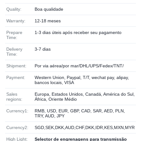
Quality:
Boa qualidade
Warranty:
12-18 meses
Prepare
1-3 dias úteis após receber seu pagamento
Time:
Delivery
3-7 dias
Time:
Shipment:
Por via aérea/por mar/DHL/UPS/Fedex/TNT/
Payment:
Western Union, Paypal, T/T, wechat pay, alipay,
bancos locais, VISA
Sales
Europa, Estados Unidos, Canadá, América do Sul,
regions:
África, Oriente Médio
Currency1:
RMB, USD, EUR, GBP, CAD, SAR, AED, PLN,
TRY, AUD, JPY
Currency2:
SGD,SEK,DKK,AUD,CHF,DKK,IDR,KES,MXN,MYR
High Light:
Selector de engrenagens para transmissão