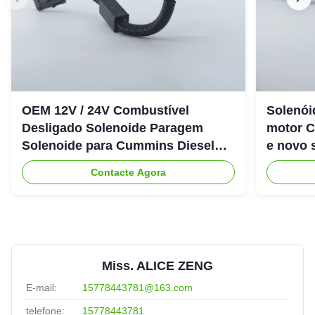
OEM 12V / 24V Combustível
Solenói
Desligado Solenoide Paragem
motor 
Solenoide para Cummins Diesel
e novo 
Engine 6CT
Contacte Agora
Miss. ALICE ZENG
E-mail:
15778443781@163.com
telefone:
15778443781