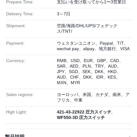
Prepare Time:
支払いを受け取ってから1〜3営業日
Delivery Time:
3～7日
Shipment:
空路/海路/DHL/UPS/フェデック
ス/TNT/
Payment:
ウェスタンユニオン、Paypal、T/T、
wechat pay、alipay、地方銀行、VISA
Currency:
RMB、USD、EUR、GBP、CAD、
SAR、AED、PLN、TRY、AUD、
JPY、SGD、SEK、DKK、HKD、
AUD、CHF、DKK、IDR、KES、
MXN、MYR
Sales regions:
ヨーロッパ、米国、カナダ、南米、ア
フリカ、中東
High Light:
421-43-22922 圧力スイッチ
,
WF550-3D 圧力スイッチ
製品説明