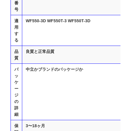
番
号
適
WF550-3D WF550T-3 WF550T-3D
用
す
る
品
良質と正常品質
質
パ
中立かブランドのパッケージか
ッ
ケ
ー
ジ
の
詳
細
保
3〜18ヶ月