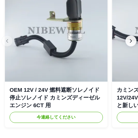
OEM 12V / 24V 燃料遮断ソレノイド
カミンズ 
停止ソレノイド カミンズディーゼル
12V/2
エンジン 6CT 用
と新し
今連絡してください