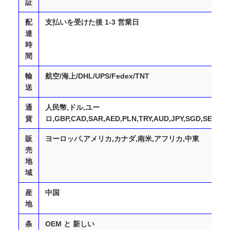
証
配
支払いを受けた後 1-3 営業日
達
時
間
輸
航空/海上/DHL/UPS/Fedex/TNT
送
通
人民幣,ドル,ユー
貨
ロ,GBP,CAD,SAR,AED,PLN,TRY,AUD,JPY,SGD,SEK,D
販
ヨーロッパ,アメリカ,カナダ,南米,アフリカ,中東
売
地
域
産
中国
地
条
OEM と 新しい