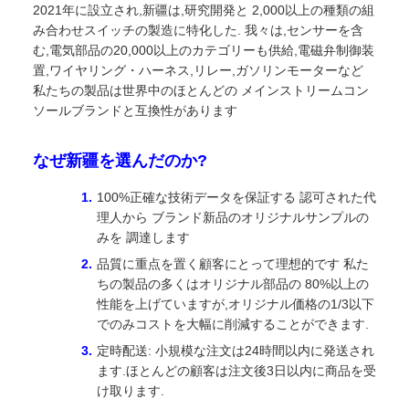
2021年に設立され,新疆は,研究開発と 2,000以上の種類の組
み合わせスイッチの製造に特化した. 我々は,センサーを含
む,電気部品の20,000以上のカテゴリーも供給,電磁弁制御装
置,ワイヤリング・ハーネス,リレー,ガソリンモーターなど
私たちの製品は世界中のほとんどの メインストリームコン
ソールブランドと互換性があります
なぜ新疆を選んだのか?
100%正確な技術データを保証する 認可された代
理人から ブランド新品のオリジナルサンプルの
みを 調達します
品質に重点を置く顧客にとって理想的です 私た
ちの製品の多くはオリジナル部品の 80%以上の
性能を上げていますが,オリジナル価格の1/3以下
でのみコストを大幅に削減することができます.
定時配送: 小規模な注文は24時間以内に発送され
ます.ほとんどの顧客は注文後3日以内に商品を受
け取ります.