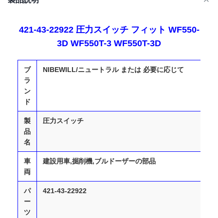
421-43-22922 圧力スイッチ フィット WF550-
3D WF550T-3 WF550T-3D
ブ
NIBEWILL/ニュートラル または 必要に応じて
ラ
ン
ド
製
圧力スイッチ
品
名
車
建設用車,掘削機,ブルドーザーの部品
両
パ
421-43-22922
ー
ツ