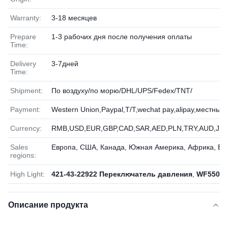
Warranty:
3-18 месяцев
Prepare
1-3 рабочих дня после получения оплаты
Time:
Delivery
3-7дней
Time:
Shipment:
По воздуху/по морю/DHL/UPS/Fedex/TNT/
Payment:
Western Union,Paypal,T/T,wechat pay,alipay,местные
Currency:
RMB,USD,EUR,GBP,CAD,SAR,AED,PLN,TRY,AUD,JPY
Sales
Европа, США, Канада, Южная Америка, Африка, Бл
regions:
High Light:
421-43-22922 Переключатель давления
,
WF550-3
Описание продукта