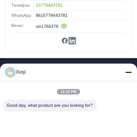
Телефон:
15778443781
WhatsApp:
8615778443781
Вичат:
xin1765378
Быстрые Ссылки
Xinji
Дом
Продукты
11:32 PM
О Нас
Экскурсия По Фабрике
Good day, what product are you looking for?
Контроль Качества
Связаться С Нами
Запросите Цитату