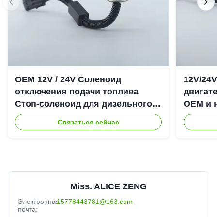
OEM 12V / 24V Соленоид
12V/24
отключения подачи топлива
двигате
Стоп-соленоид для дизельного
OEM и 
двигателя Cummins 6CT
отключ
Связаться сейчас
Miss. ALICE ZENG
Электронная
15778443781@163.com
почта: