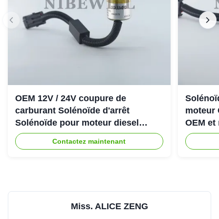
OEM 12V / 24V coupure de
Solénoïd
carburant Solénoïde d'arrêt
moteur 
Solénoïde pour moteur diesel
OEM et 
Cummins 6CT
Contactez maintenant
Miss. ALICE ZENG