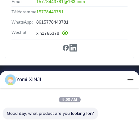
Email:
15778443781@163.com
Télégramme:
15778443781
WhatsApp:
8615778443781
Wechat:
xin1765378
Liens Rapides
Yomi-XINJI
Fil D'acier À Faible Teneur En Carbone
Produits
9:08 AM
À Propos De Nous
Visite D'usine
Good day, what product are you looking for?
Conditions De Paiement
Contactez-Nous
Demandez Un Devis