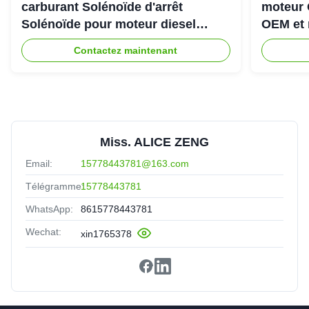
carburant Solénoïde d'arrêt
moteur 
Solénoïde pour moteur diesel
OEM et 
Cummins 6CT
Contactez maintenant
Miss. ALICE ZENG
Email:
15778443781@163.com
Télégramme:
15778443781
WhatsApp:
8615778443781
Wechat:
xin1765378