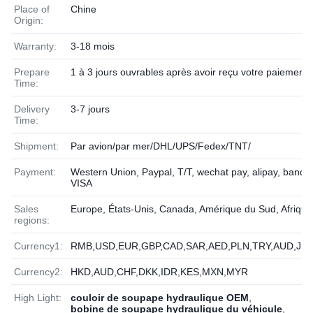
Place of
Chine
Origin:
Warranty:
3-18 mois
Prepare
1 à 3 jours ouvrables après avoir reçu votre paiement
Time:
Delivery
3-7 jours
Time:
Shipment:
Par avion/par mer/DHL/UPS/Fedex/TNT/
Payment:
Western Union, Paypal, T/T, wechat pay, alipay, banque
VISA
Sales
Europe, États-Unis, Canada, Amérique du Sud, Afriqu
regions:
Currency1:
RMB,USD,EUR,GBP,CAD,SAR,AED,PLN,TRY,AUD,JPY
Currency2:
HKD,AUD,CHF,DKK,IDR,KES,MXN,MYR
High Light:
couloir de soupape hydraulique OEM
,
bobine de soupape hydraulique du véhicule
,