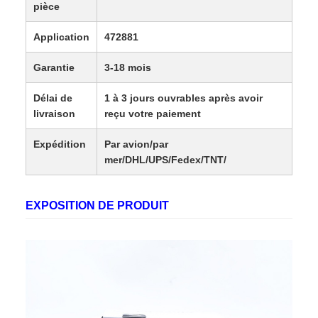
pièce
Application
472881
Garantie
3-18 mois
Délai de
1 à 3 jours ouvrables après avoir
livraison
reçu votre paiement
Expédition
Par avion/par
mer/DHL/UPS/Fedex/TNT/
Devise
RMB, USD, EUR, GBP, CAD, SAR,
EXPOSITION DE PRODUIT
AED, PLN, TRY, AUD, JPY,
SGD, SEK, DKK, HKD, AUD, CHF,
DKK, IDR, KES, MXN, MYR
Régions de
Europe, États-Unis, Canada,