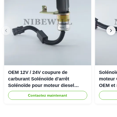
OEM 12V / 24V coupure de
Solénoïd
carburant Solénoïde d'arrêt
moteur 
Solénoïde pour moteur diesel
OEM et 
Cummins 6CT
Contactez maintenant