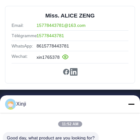
Miss. ALICE ZENG
Email:
15778443781@163.com
Télégramme:
15778443781
WhatsApp:
8615778443781
Wechat:
xin1765378
Liens Rapides
Xinji
Fil D'acier À Faible Teneur En Carbone
Produits
11:52 AM
À Propos De Nous
Visite D'usine
Good day, what product are you looking for?