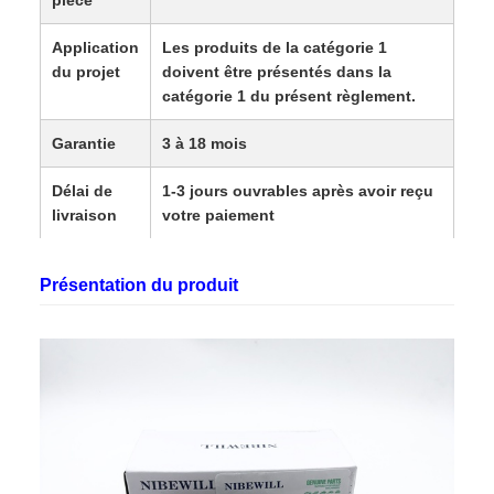
pièce
Application
Les produits de la catégorie 1
du projet
doivent être présentés dans la
catégorie 1 du présent règlement.
Garantie
3 à 18 mois
Délai de
1-3 jours ouvrables après avoir reçu
livraison
votre paiement
Expédition
Par voie aérienne/par voie
Présentation du produit
maritime/DHL/UPS/Fedex/TNT
Monnaie
Le taux de change de la monnaie est
le taux de change de la monnaie de
l'Union.
Le montant de l'impôt sur les
sociétés est calculé en fonction du