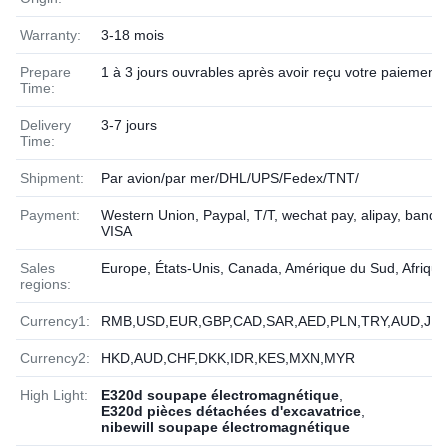
Warranty:
3-18 mois
Prepare
1 à 3 jours ouvrables après avoir reçu votre paiement
Time:
Delivery
3-7 jours
Time:
Shipment:
Par avion/par mer/DHL/UPS/Fedex/TNT/
Payment:
Western Union, Paypal, T/T, wechat pay, alipay, banque
VISA
Sales
Europe, États-Unis, Canada, Amérique du Sud, Afriqu
regions:
Currency1:
RMB,USD,EUR,GBP,CAD,SAR,AED,PLN,TRY,AUD,JPY
Currency2:
HKD,AUD,CHF,DKK,IDR,KES,MXN,MYR
High Light:
E320d soupape électromagnétique
,
E320d pièces détachées d'excavatrice
,
nibewill soupape électromagnétique