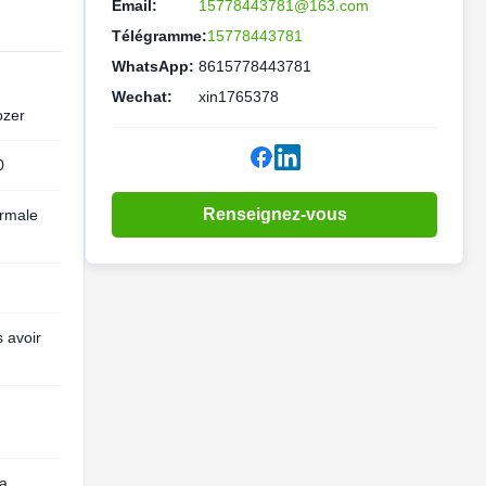
Email:
15778443781@163.com
Télégramme:
15778443781
WhatsApp:
8615778443781
Wechat:
xin1765378
ozer
0
Renseignez-vous
ormale
s avoir
a,