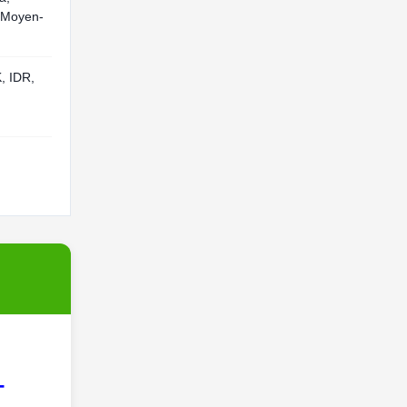
, Moyen-
, IDR,
-