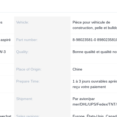
es
Vehicle:
Pièce pour véhicule de
construction, pelle et bulld
 aspiré
Part number:
8-98023581-0 898023581
W-3
Quality:
Bonne qualité et qualité n
Place of Origin:
Chine
Prepare Time:
1 à 3 jours ouvrables aprè
reçu votre paiement
Shipment:
Par avion/par
mer/DHL/UPS/Fedex/TNT/
 wechat
Sales regions:
Europe, États-Unis, Canad