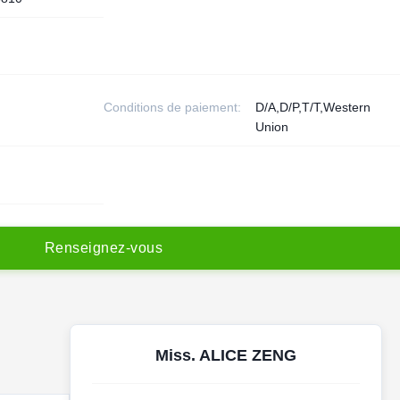
Conditions de paiement:
D/A,D/P,T/T,Western
Union
R
e
n
s
e
i
g
n
e
z
-
v
o
u
s
Miss. ALICE ZENG