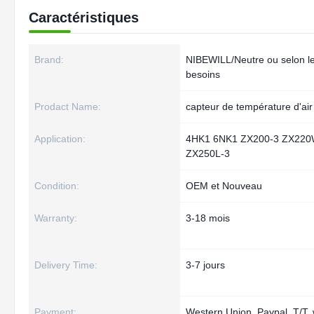
Caractéristiques
Brand:
NIBEWILL/Neutre ou selon l
besoins
Prodact Name:
capteur de température d'air
Application:
4HK1 6NK1 ZX200-3 ZX220
ZX250L-3
Condition:
OEM et Nouveau
Warranty:
3-18 mois
Delivery Time:
3-7 jours
Payment:
Western Union, Paypal, T/T,