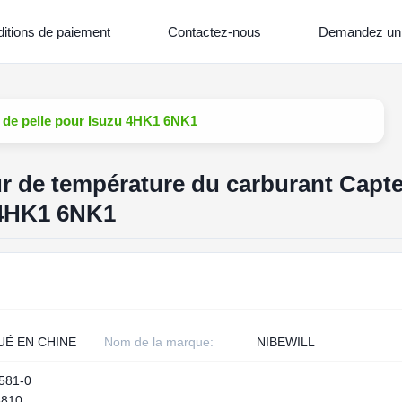
itions de paiement
Contactez-nous
Demandez un 
 de pelle pour Isuzu 4HK1 6NK1
r de température du carburant Capt
 4HK1 6NK1
UÉ EN CHINE
Nom de la marque:
NIBEWILL
581-0
5810