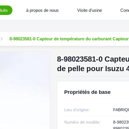
uits
à propos de nous
Visite d'usine
Cond
8-98023581-0 Capteur de température du carburant Capteur
8-98023581-0 Capteu
de pelle pour Isuzu
Propriétés de base
Lieu d'origine:
FABRIQ
Numéro de modèle:
8-98023
898023