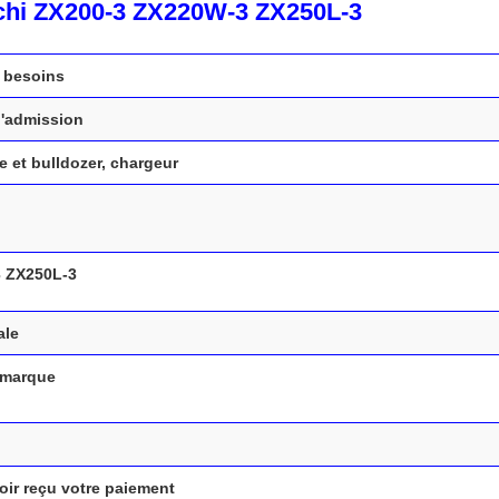
chi ZX200-3 ZX220W-3 ZX250L-3
 besoins
d'admission
e et bulldozer, chargeur
 ZX250L-3
ale
 marque
oir reçu votre paiement