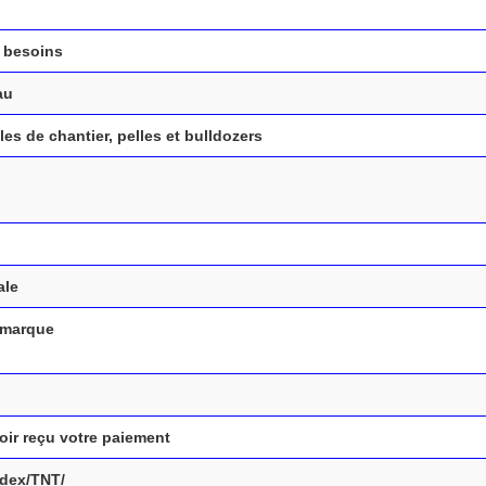
 besoins
au
es de chantier, pelles et bulldozers
ale
 marque
oir reçu votre paiement
edex/TNT/