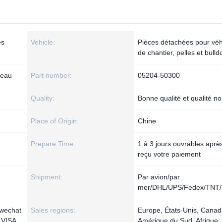
es
Vehicle:
Pièces détachées pour véh
de chantier, pelles et bulld
'eau
Part number:
05204-50300
Quality:
Bonne qualité et qualité n
Place of Origin:
Chine
Prepare Time:
1 à 3 jours ouvrables aprè
reçu votre paiement
Shipment:
Par avion/par
mer/DHL/UPS/Fedex/TNT/
 wechat
Sales regions:
Europe, États-Unis, Canad
, VISA
Amérique du Sud, Afrique