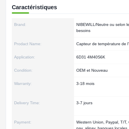
Caractéristiques
Brand:
NIBEWILL/Neutre ou selon l
besoins
Prodact Name:
Capteur de température de l
Application:
6D31 4M40S6K
Condition:
OEM et Nouveau
Warranty:
3-18 mois
Delivery Time:
3-7 jours
Payment:
Western Union, Paypal, T/T,
pay, alipay, banques locales