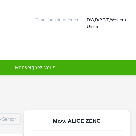
Conditions de paiement:
D/A,D/P,T/T,Western
Union
R
e
n
s
e
i
g
n
e
z
-
v
o
u
s
e Sensor
Miss. ALICE ZENG