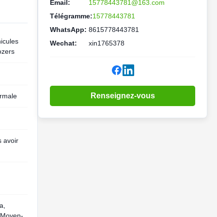
Email:
15778443781@163.com
Télégramme:
15778443781
WhatsApp:
8615778443781
icules
Wechat:
xin1765378
ozers
Renseignez-vous
ormale
s avoir
a,
, Moyen-