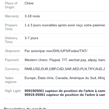
Place of
Chine
Origin:
Warranty:
3-18 mois
Prepare
1 à 3 jours ouvrables après avoir reçu votre paiement
Time:
Delivery
3-7 jours
Time:
Shipment:
Par avion/par mer/DHL/UPS/Fedex/TNT/
Payment:
Western Union, Paypal, T/T, wechat pay, alipay, banqu
Currency:
RMB,USD,EUR,GBP,CAD,SAR,AED,PLN,TRY,AUD,JPY
Sales
Europe, États-Unis, Canada, Amérique du Sud, Afriqu
regions:
High Light:
9091905061 capteur de position de l'arbre à cames
90919-05061 capteur de position de l'arbre à came