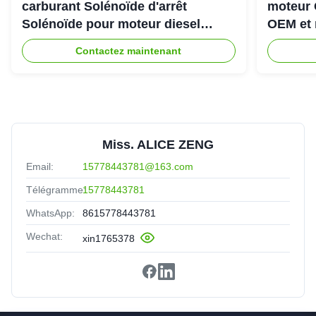
carburant Solénoïde d'arrêt
moteur 
Solénoïde pour moteur diesel
OEM et 
Cummins 6CT
Contactez maintenant
Miss. ALICE ZENG
Email:
15778443781@163.com
Télégramme:
15778443781
WhatsApp:
8615778443781
Wechat:
xin1765378