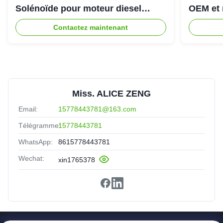
Solénoïde pour moteur diesel
OEM et 
Cummins 6CT
Contactez maintenant
Miss. ALICE ZENG
Email:
15778443781@163.com
Télégramme:
15778443781
WhatsApp:
8615778443781
Wechat:
xin1765378