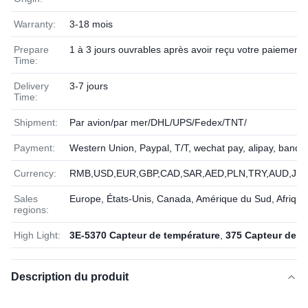
Warranty:
3-18 mois
Prepare
1 à 3 jours ouvrables après avoir reçu votre paiement
Time:
Delivery
3-7 jours
Time:
Shipment:
Par avion/par mer/DHL/UPS/Fedex/TNT/
Payment:
Western Union, Paypal, T/T, wechat pay, alipay, banqu
Currency:
RMB,USD,EUR,GBP,CAD,SAR,AED,PLN,TRY,AUD,JPY
Sales
Europe, États-Unis, Canada, Amérique du Sud, Afriqu
regions:
High Light:
3E-5370 Capteur de température
,
375 Capteur de te
Description du produit