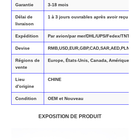
Garantie
3-18 mois
Délai de
1 à 3 jours ouvrables après avoir reçu votr
livraison
Expédition
Par avion/par mer/DHL/UPS/Fedex/TNT/
Devise
RMB,USD,EUR,GBP,CAD,SAR,AED,PLN,TRY
Régions de
Europe, États-Unis, Canada, Amérique du S
vente
Lieu
CHINE
d'origine
Condition
OEM et Nouveau
EXPOSITION DE PRODUIT