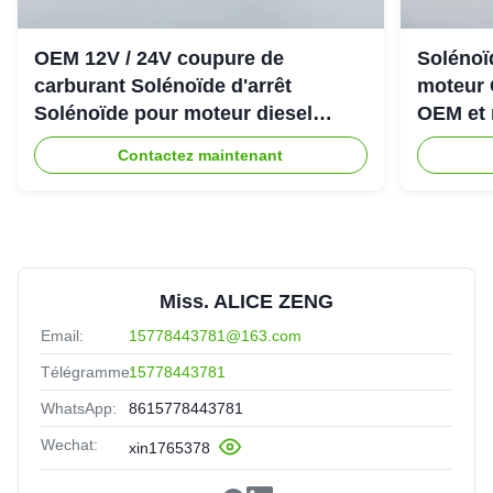
OEM 12V / 24V coupure de
Solénoïd
carburant Solénoïde d'arrêt
moteur 
Solénoïde pour moteur diesel
OEM et 
Cummins 6CT
Contactez maintenant
Miss. ALICE ZENG
Email:
15778443781@163.com
Télégramme:
15778443781
WhatsApp:
8615778443781
Wechat:
xin1765378