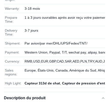
Warranty:
3-18 mois
Prepare
1 à 3 jours ouvrables après avoir reçu votre paiement
Time:
Delivery
3-7 jours
Time:
Shipment:
Par avion/par mer/DHL/UPS/Fedex/TNT/
Payment:
Western Union, Paypal, T/T, wechat pay, alipay, banqu
Currency:
RMB,USD,EUR,GBP,CAD,SAR,AED,PLN,TRY,AUD,JPY
Sales
Europe, États-Unis, Canada, Amérique du Sud, Afriqu
regions:
High Light:
Capteur 313d de chat
,
Capteur de pression d'entr
Description du produit