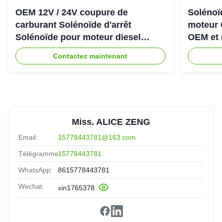
OEM 12V / 24V coupure de
Solénoïd
carburant Solénoïde d'arrêt
moteur 
Solénoïde pour moteur diesel
OEM et 
Cummins 6CT
Contactez maintenant
Miss. ALICE ZENG
Email:
15778443781@163.com
Télégramme:
15778443781
WhatsApp:
8615778443781
Wechat:
xin1765378