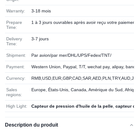
Warranty:
3-18 mois
Prepare
1 à 3 jours ouvrables après avoir reçu votre paiement
Time:
Delivery
3-7 jours
Time:
Shipment:
Par avion/par mer/DHL/UPS/Fedex/TNT/
Payment:
Western Union, Paypal, T/T, wechat pay, alipay, banqu
Currency:
RMB,USD,EUR,GBP,CAD,SAR,AED,PLN,TRY,AUD,JPY
Sales
Europe, États-Unis, Canada, Amérique du Sud, Afriqu
regions:
High Light:
Capteur de pression d'huile de la pelle
,
capteur de 
Description du produit