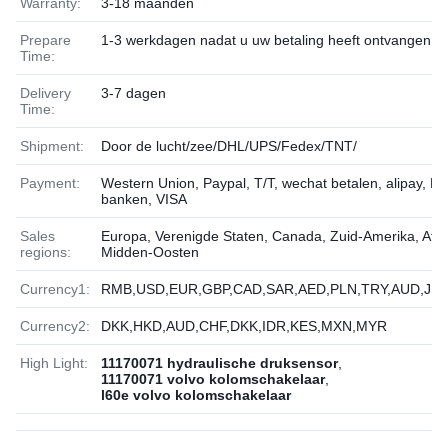
Warranty:
3-18 maanden
Prepare
1-3 werkdagen nadat u uw betaling heeft ontvangen
Time:
Delivery
3-7 dagen
Time:
Shipment:
Door de lucht/zee/DHL/UPS/Fedex/TNT/
Payment:
Western Union, Paypal, T/T, wechat betalen, alipay, Lo
banken, VISA
Sales
Europa, Verenigde Staten, Canada, Zuid-Amerika, Afrik
regions:
Midden-Oosten
Currency1:
RMB,USD,EUR,GBP,CAD,SAR,AED,PLN,TRY,AUD,JPY
Currency2:
DKK,HKD,AUD,CHF,DKK,IDR,KES,MXN,MYR
High Light:
11170071 hydraulische druksensor
,
11170071 volvo kolomschakelaar
,
l60e volvo kolomschakelaar