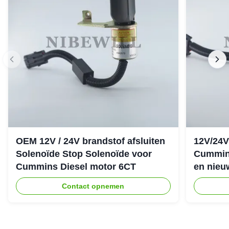
OEM 12V / 24V brandstof afsluiten
12V/24V
Solenoïde Stop Solenoïde voor
Cummin
Cummins Diesel motor 6CT
en nieu
Contact opnemen