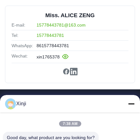
Miss. ALICE ZENG
E-mail:
15778443781@163.com
Tel:
15778443781
WhatsApp:
8615778443781
Wechat:
xin1765378
Snelle Links
Xinji
Thuis
Producten
7:38 AM
Over Ons
Rondleiding Door De Fabriek
Good day, what product are you looking for?