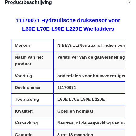
Productbeschrijving
11170071 Hydraulische druksensor voor
L60E L70E L90E L220E Wielladders
Merken
NIBEWILL/Neutraal of indien vereist
Naam van het
Verstuiver van de gasversnelling
product
Voertuig
onderdelen voor bouwvoertuigen, gra
Deelnummer
11170071
Toepassing
L60E L70E L90E L220E
Kwaliteit
Goed en normaal
Verpakking
Neutraal of de verpakking van uw mer
Garantie
3 tot 18 maanden