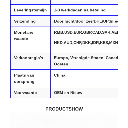
Leveringstermijn
1-3 werkdagen na betaling
Verzending
Door lucht/door zee/DHL/UPS/Fedex/
Monetaire
RMB,USD,EUR,GBP,CAD,SAR,AED,PLN
waarde
HKD,AUD,CHF,DKK,IDR,KES,MXN,MYR
Verkoopregio's
Europa, Verenigde Staten, Canada, Zu
Oosten
Plaats van
China
oorsprong
Voorwaarde
OEM en Nieuw
PRODUCTSHOW