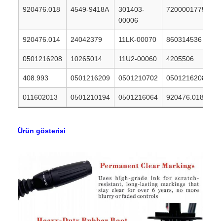
920476.018
4549-9418A
301403-
7200001775
00006
920476.014
24042379
11LK-00070
860314536
0501216208
10265014
11U2-00060
4205506
408.993
0501216209
0501210702
0501216208
011602013
0501210194
0501216064
920476.018
Ürün gösterisi