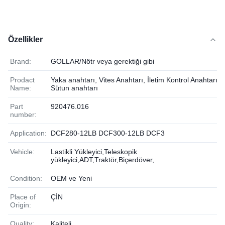
Özellikler
Brand:
GOLLAR/Nötr veya gerektiği gibi
Prodact
Yaka anahtarı, Vites Anahtarı, İletim Kontrol Anahtarı.
Name:
Sütun anahtarı
Part
920476.016
number:
Application:
DCF280-12LB DCF300-12LB DCF3
Vehicle:
Lastikli Yükleyici,Teleskopik
yükleyici,ADT,Traktör,Biçerdöver,
Condition:
OEM ve Yeni
Place of
ÇİN
Origin:
Quality:
Kaliteli