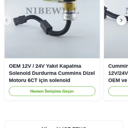
OEM 12V / 24V Yakıt Kapatma
Cummins
Solenoid Durdurma Cummins Dizel
12V/24V
Motoru 6CT için solenoid
OEM ve 
Hemen İletişime Geçin