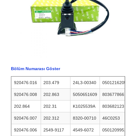
Bölüm Numarası Göster
920476.016
203.479
24L3-00340
0501216205
920476.008
202.863
5050651609
803677866
202.864
202.31
K1025539A
803682123
920476.007
202.312
8320-00710
46C0253
920476.006
2549-9117
4549-6072
0501209951