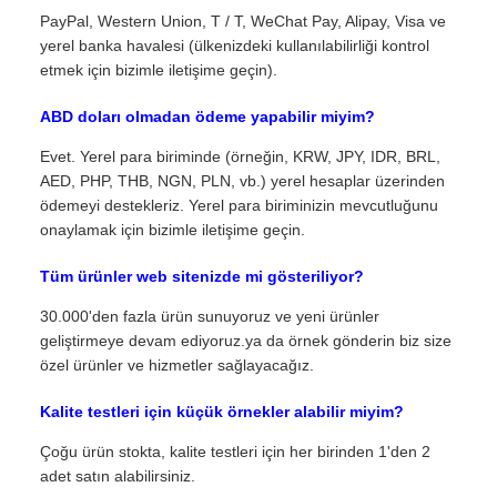
PayPal, Western Union, T / T, WeChat Pay, Alipay, Visa ve
yerel banka havalesi (ülkenizdeki kullanılabilirliği kontrol
etmek için bizimle iletişime geçin).
ABD doları olmadan ödeme yapabilir miyim?
Evet. Yerel para biriminde (örneğin, KRW, JPY, IDR, BRL,
AED, PHP, THB, NGN, PLN, vb.) yerel hesaplar üzerinden
ödemeyi destekleriz. Yerel para biriminizin mevcutluğunu
onaylamak için bizimle iletişime geçin.
Tüm ürünler web sitenizde mi gösteriliyor?
30.000'den fazla ürün sunuyoruz ve yeni ürünler
geliştirmeye devam ediyoruz.ya da örnek gönderin biz size
özel ürünler ve hizmetler sağlayacağız.
Kalite testleri için küçük örnekler alabilir miyim?
Çoğu ürün stokta, kalite testleri için her birinden 1'den 2
adet satın alabilirsiniz.