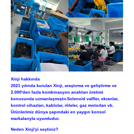
Xinji hakkında
2021 yılında kurulan Xinji, araştırma ve geliştirme ve
2.000'den fazla kombinasyon anahtarı üretimi
konusunda uzmanlaşmıştır.Solenoid valfler, ekranlar,
kontrol cihazları, kablolar, röleler, gaz motorları vb.
Ürünlerimiz dünya çapındaki en yaygın konsol
markalarıyla uyumludur.
Neden Xinji'yi seçtiniz?