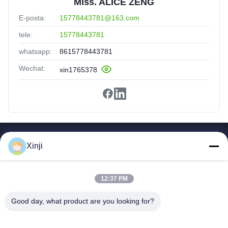
Miss. ALICE ZENG
E-posta:
15778443781@163.com
tele:
15778443781
whatsapp:
8615778443781
Wechat:
xin1765378
Hızlı Bağlantılar
Xinji
Ev
Ürünler
12:37 PM
Hakkımızda
Fabrika Turu
Good day, what product are you looking for?
Kalite Kontrol
Bize Ulaşın