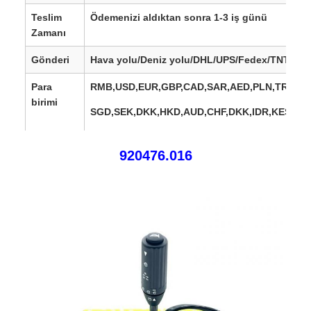
Teslim
Ödemenizi aldıktan sonra 1-3 iş günü
Zamanı
Gönderi
Hava yolu/Deniz yolu/DHL/UPS/Fedex/TNT/
Para
RMB,USD,EUR,GBP,CAD,SAR,AED,PLN,TRY,AU
birimi
SGD,SEK,DKK,HKD,
AUD,CHF,DKK,IDR,KES,MX
Satış
Avrupa, ABD, Kanada, Güney Amerika, Afrika, 
920476.016
bölgeleri
Doğu