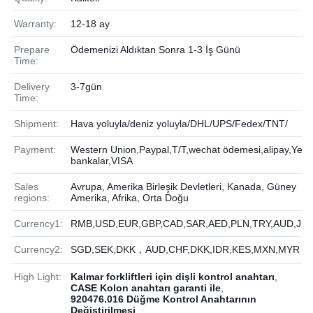
Warranty:
12-18 ay
Prepare
Ödemenizi Aldıktan Sonra 1-3 İş Günü
Time:
Delivery
3-7gün
Time:
Shipment:
Hava yoluyla/deniz yoluyla/DHL/UPS/Fedex/TNT/
Payment:
Western Union,Paypal,T/T,wechat ödemesi,alipay,Yere
bankalar,VISA
Sales
Avrupa, Amerika Birleşik Devletleri, Kanada, Güney
regions:
Amerika, Afrika, Orta Doğu
Currency1:
RMB,USD,EUR,GBP,CAD,SAR,AED,PLN,TRY,AUD,JP
Currency2:
SGD,SEK,DKK，AUD,CHF,DKK,IDR,KES,MXN,MYR
High Light:
Kalmar forkliftleri için dişli kontrol anahtarı
,
CASE Kolon anahtarı garanti ile
,
920476.016 Düğme Kontrol Anahtarının
Değiştirilmesi