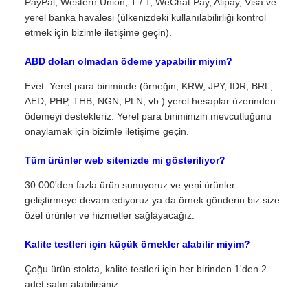
PayPal, Western Union, T / T, WeChat Pay, Alipay, Visa ve
yerel banka havalesi (ülkenizdeki kullanılabilirliği kontrol
etmek için bizimle iletişime geçin).
ABD doları olmadan ödeme yapabilir miyim?
Evet. Yerel para biriminde (örneğin, KRW, JPY, IDR, BRL,
AED, PHP, THB, NGN, PLN, vb.) yerel hesaplar üzerinden
ödemeyi destekleriz. Yerel para biriminizin mevcutluğunu
onaylamak için bizimle iletişime geçin.
Tüm ürünler web sitenizde mi gösteriliyor?
30.000'den fazla ürün sunuyoruz ve yeni ürünler
geliştirmeye devam ediyoruz.ya da örnek gönderin biz size
özel ürünler ve hizmetler sağlayacağız.
Kalite testleri için küçük örnekler alabilir miyim?
Çoğu ürün stokta, kalite testleri için her birinden 1'den 2
adet satın alabilirsiniz.