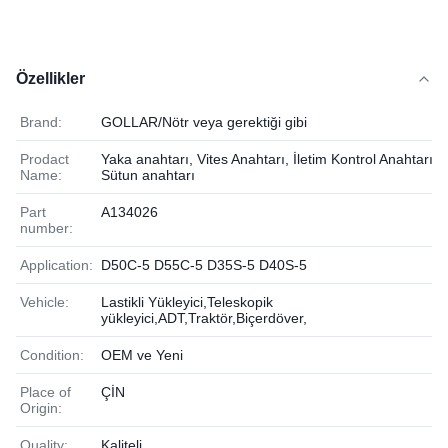
Özellikler
Brand:
GOLLAR/Nötr veya gerektiği gibi
Prodact
Yaka anahtarı, Vites Anahtarı, İletim Kontrol Anahtarı.
Name:
Sütun anahtarı
Part
A134026
number:
Application:
D50C-5 D55C-5 D35S-5 D40S-5
Vehicle:
Lastikli Yükleyici,Teleskopik
yükleyici,ADT,Traktör,Biçerdöver,
Condition:
OEM ve Yeni
Place of
ÇİN
Origin:
Quality:
Kaliteli