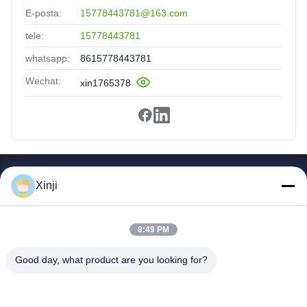
E-posta:
15778443781@163.com
tele:
15778443781
whatsapp:
8615778443781
Wechat:
xin1765378
Hızlı Bağlantılar
Xinji
Ev
Ürünler
8:49 PM
Hakkımızda
Fabrika Turu
Good day, what product are you looking for?
Kalite Kontrol
Bize Ulaşın