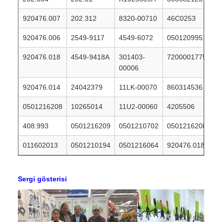
920476.007
202.312
8320-00710
46C0253
920476.006
2549-9117
4549-6072
0501209951
920476.018
4549-9418A
301403-
7200001775
00006
920476.014
24042379
11LK-00070
860314536
0501216208
10265014
11U2-00060
4205506
408.993
0501216209
0501210702
0501216208
011602013
0501210194
0501216064
920476.018
Sergi gösterisi