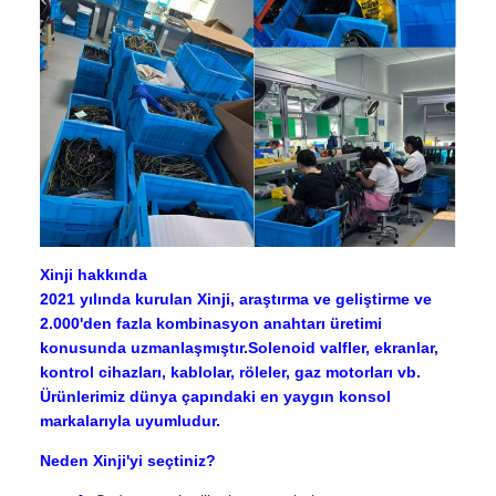
Xinji hakkında
2021 yılında kurulan Xinji, araştırma ve geliştirme ve
2.000'den fazla kombinasyon anahtarı üretimi
konusunda uzmanlaşmıştır.Solenoid valfler, ekranlar,
kontrol cihazları, kablolar, röleler, gaz motorları vb.
Ürünlerimiz dünya çapındaki en yaygın konsol
markalarıyla uyumludur.
Neden Xinji'yi seçtiniz?