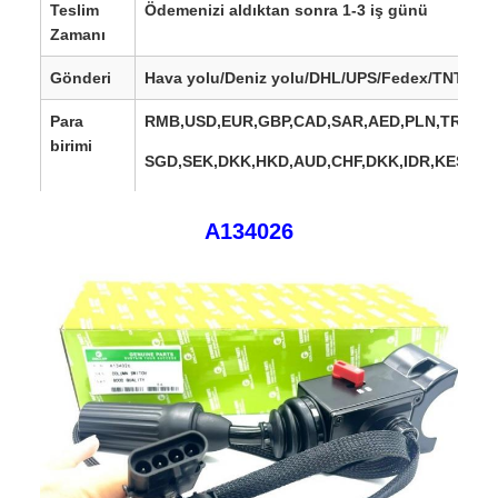
Teslim
Ödemenizi aldıktan sonra 1-3 iş günü
Zamanı
Gönderi
Hava yolu/Deniz yolu/DHL/UPS/Fedex/TNT/
Para
RMB,USD,EUR,GBP,CAD,SAR,AED,PLN,TRY,AU
birimi
SGD,SEK,DKK,HKD,
AUD,CHF,DKK,IDR,KES,MX
Satış
Avrupa, ABD, Kanada, Güney Amerika, Afrika, 
A134026
bölgeleri
Doğu