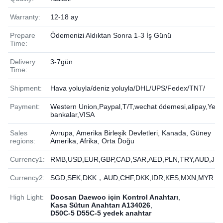
Warranty:
12-18 ay
Prepare
Ödemenizi Aldıktan Sonra 1-3 İş Günü
Time:
Delivery
3-7gün
Time:
Shipment:
Hava yoluyla/deniz yoluyla/DHL/UPS/Fedex/TNT/
Payment:
Western Union,Paypal,T/T,wechat ödemesi,alipay,Yere
bankalar,VISA
Sales
Avrupa, Amerika Birleşik Devletleri, Kanada, Güney
regions:
Amerika, Afrika, Orta Doğu
Currency1:
RMB,USD,EUR,GBP,CAD,SAR,AED,PLN,TRY,AUD,JP
Currency2:
SGD,SEK,DKK，AUD,CHF,DKK,IDR,KES,MXN,MYR
High Light:
Doosan Daewoo için Kontrol Anahtarı
,
Kasa Sütun Anahtarı A134026
,
D50C-5 D55C-5 yedek anahtar