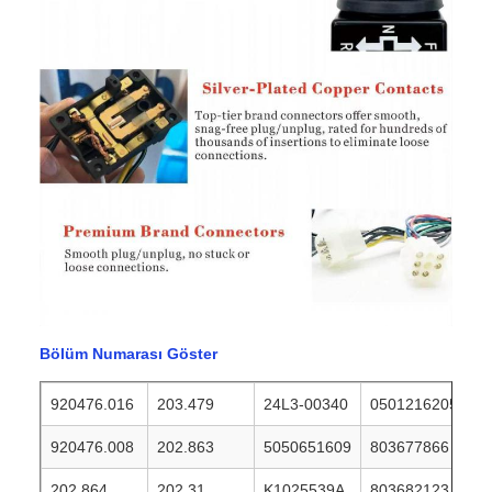
Bölüm Numarası Göster
920476.016
203.479
24L3-00340
0501216205
920476.008
202.863
5050651609
803677866
202.864
202.31
K1025539A
803682123