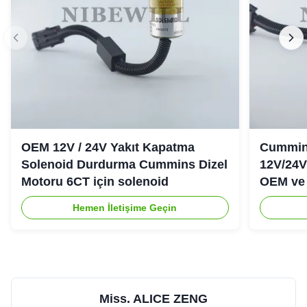
OEM 12V / 24V Yakıt Kapatma
Cummins
Solenoid Durdurma Cummins Dizel
12V/24V
Motoru 6CT için solenoid
OEM ve 
Hemen İletişime Geçin
Miss. ALICE ZENG