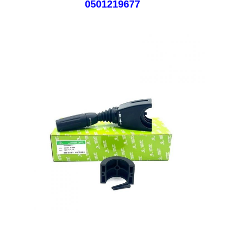
สกุล
RMB,USD,EUR,GBP,CAD,SAR,AED,PLN,TRY,AUD,J
0501219677
เงิน
SGD,SEK,DKK,HKD
AUD,CHF,DKK,IDR,KES,MXN,M
ภูมิภาค
ยุโรป สหรัฐอเมริกา แคนาดา อเมริกาใต้ แอฟริกา
การ
ตะวันออกกลาง
ขาย