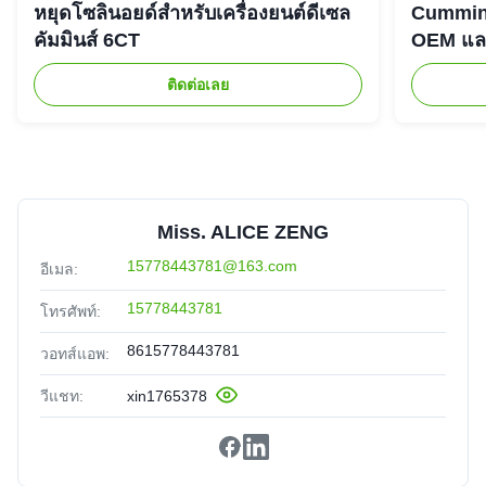
หยุดโซลินอยด์สำหรับเครื่องยนต์ดีเซล
Cummins
คัมมินส์ 6CT
OEM และ
ติดต่อเลย
Miss. ALICE ZENG
15778443781@163.com
อีเมล:
15778443781
โทรศัพท์:
8615778443781
วอทส์แอพ:
วีแชท:
xin1765378