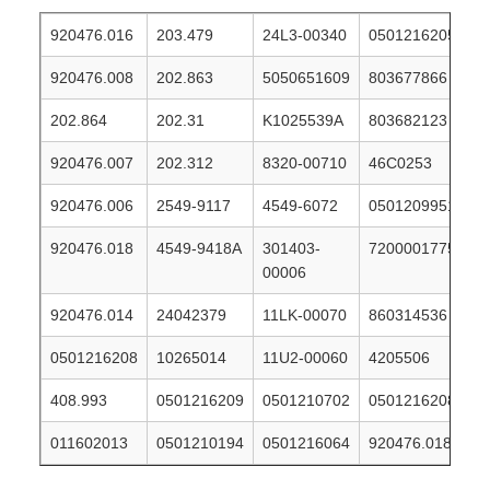
920476.016
203.479
24L3-00340
0501216205
920476.008
202.863
5050651609
803677866
202.864
202.31
K1025539A
803682123
920476.007
202.312
8320-00710
46C0253
920476.006
2549-9117
4549-6072
0501209951
920476.018
4549-9418A
301403-
7200001775
00006
920476.014
24042379
11LK-00070
860314536
0501216208
10265014
11U2-00060
4205506
408.993
0501216209
0501210702
0501216208
011602013
0501210194
0501216064
920476.018