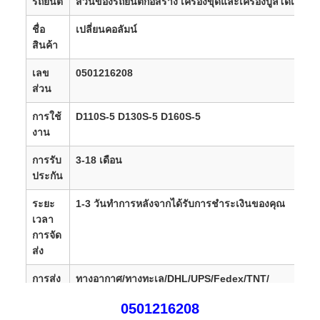
รถยนต์
ส่วนของรถยนต์ก่อสร้าง เครื่องขุดและเครื่องบูลโดเจอร์
ชื่อ
เปลี่ยนคอลัมน์
สินค้า
เลข
0501216208
ส่วน
การใช้
D110S-5 D130S-5 D160S-5
งาน
การรับ
3-18 เดือน
ประกัน
ระยะ
1-3 วันทําการหลังจากได้รับการชําระเงินของคุณ
เวลา
การจัด
ส่ง
การส่ง
ทางอากาศ/ทางทะเล/DHL/UPS/Fedex/TNT/
สกุล
RMB,USD,EUR,GBP,CAD,SAR,AED,PLN,TRY,AUD,J
0501216208