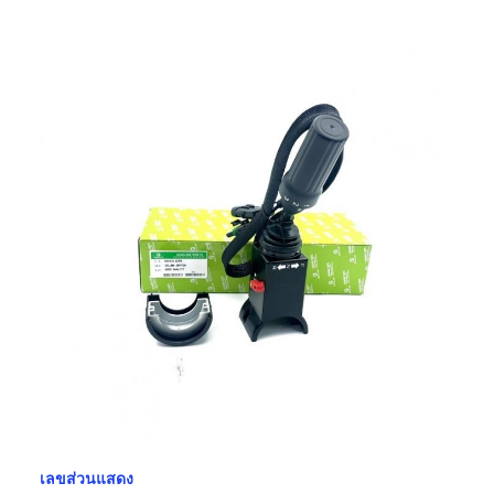
เงิน
SGD,SEK,DKK,HKD
AUD,CHF,DKK,IDR,KES,MXN,M
ภูมิภาค
ยุโรป สหรัฐอเมริกา แคนาดา อเมริกาใต้ แอฟริกา
การ
ตะวันออกกลาง
ขาย
เลขส่วนแสดง