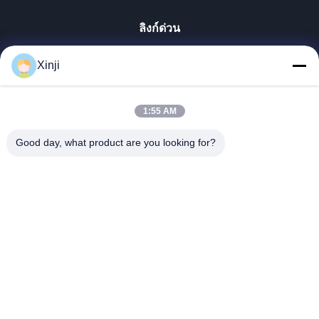
ลิงก์ด่วน
บ้าน
Xinji
สินค้า
เกี่ยวกับเรา
1:55 AM
ทัวร์โรงงาน
Good day, what product are you looking for?
การควบคุมคุณภาพ
ติดต่อเรา
ขอทุน
Guangzhou Xinji Machinery Equipment Co., Ltd.
86--15778443781
15778443781@163.com
Follow Us