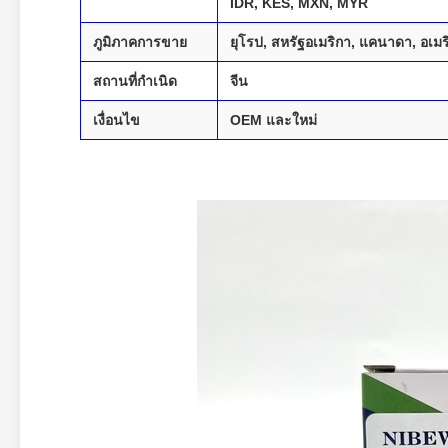
IDR, KES, MXN, MYR
ภูมิภาคการขาย
ยุโรป, สหรัฐอเมริกา, แคนาดา, อเม
สถานที่กำเนิด
จีน
เงื่อนไข
OEM และใหม่