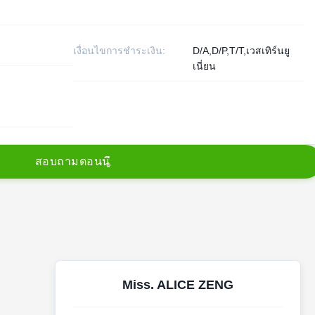
เงื่อนไขการชำระเงิน:
D/A,D/P,T/T,เวสเทิร์นยู
เนี่ยน
ส
อ
บ
ถ
า
ม
ต
อ
น
น
Miss. ALICE ZENG