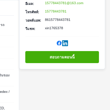
15778443781@163.com
อีเมล:
15778443781
โทรศัพท์:
8615778443781
วอทส์แอพ:
ะรถ
xin1765378
วีแชท:
สอบถามตอนนี้
งินของ
edex /
ED,