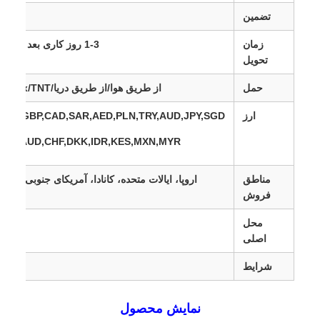
تضمین
زمان
1-3 روز کاری بعد از دریافت پرداخت
تحویل
حمل
از طریق هوا/از طریق دریا/DHL/UPS/Fedex/TNT/
ارز
EUR,GBP,CAD,SAR,AED,PLN,TRY,AUD,JPY,SGD
HKD,AUD,CHF,DKK,IDR,KES,MXN,MYR
مناطق
اروپا، ایالات متحده، کانادا، آمریکای جنوبی، آفریق
فروش
محل
اصلی
شرایط
M
نمایش محصول