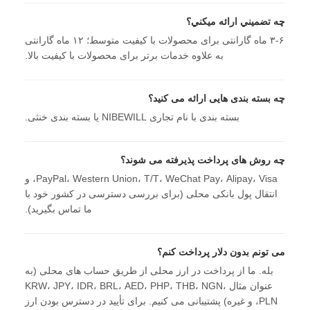
چه تضميني ارائه ميکني؟
۳-۶ ماه گارانتی برای محصولات با کیفیت متوسط؛ ۱۲ ماه گارانتی
به علاوه خدمات برتر برای محصولات با کیفیت بالا.
چه بسته بندی هایی ارائه می کنید؟
بسته بندی با نام تجاری NIBEWILL یا بسته بندی خنثی.
چه روش های پرداخت پذیرفته می شوند؟
PayPal، Western Union، T/T، WeChat Pay، Alipay، Visa، و
انتقال پول بانکی محلی (برای بررسی دسترسی در کشور خود با
ما تماس بگیرید).
می تونم بدون دلار پرداخت کنم؟
بله. ما از پرداخت در ارز محلی از طریق حساب های محلی (به
عنوان مثال KRW، JPY، IDR، BRL، AED، PHP، THB، NGN،
PLN، و غیره) پشتیبانی می کنیم. برای تأیید در دسترس بودن ارز