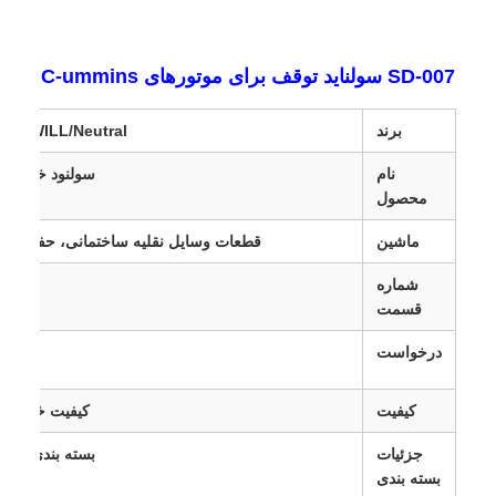
SD-007 سولناید توقف برای موتورهای C-ummins
برند
NIBEWILL/Neutral یا طبق نیا
نام
سولنود خاموش، 
محصول
ماشین
قطعات وسایل نقلیه ساختمانی، حفاری ها 
شماره
قسمت
درخواست
کیفیت
کیفیت خوب و 
جزئیات
بسته بندی خنثی 
بسته بندی