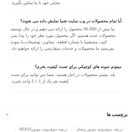
محلی خود با ما تماس بگیرید.
آیا تمام محصولات در وب سایت شما نمایش داده می شوند؟
ما بیش از 30،000 محصول را ارائه می دهیم و در حال توسعه
محصولات جدید هستیم. اگر محصول مورد نظر خود را پیدا نمی
کنید، مستقیما با شماره قطعه، تصاویر، توضیحات،یا نمونه
بفرستید ما محصولات و خدمات سفارشی را ارائه خواهیم داد.
ميتونم نمونه هاي کوچيکي براي تست کيفيت بخرم؟
بله. بيشتر محصولات در انبار هستند، شما مي توانيد براي تست
کيفيت هر يک از 1 ٪ 2 واحد بخريد.
برچسب ها
دریچه سولینوئید موتور ویچای
دریچه سولینوئید موتورWD615