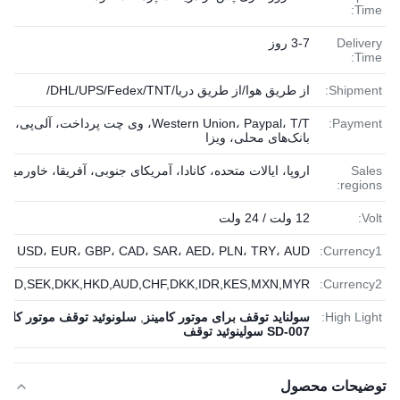
Time:
Delivery
3-7 روز
Time:
Shipment:
از طریق هوا/از طریق دریا/DHL/UPS/Fedex/TNT/
Payment:
Western Union، Paypal، T/T، وی چت پرداخت، آلی‌پی،
بانک‌های محلی، ویزا
Sales
اروپا، ایالات متحده، کانادا، آمریکای جنوبی، آفریقا، خاورمیانه
regions:
Volt:
12 ولت / 24 ولت
B، USD، EUR، GBP، CAD، SAR، AED، PLN، TRY، AUD
Currency1:
,SGD,SEK,DKK,HKD,AUD,CHF,DKK,IDR,KES,MXN,MYR
Currency2:
High Light:
سولناید توقف برای موتور کامینز
,
سلونوئید توقف موتور کامین
SD-007 سولینوئید توقف
توضیحات محصول