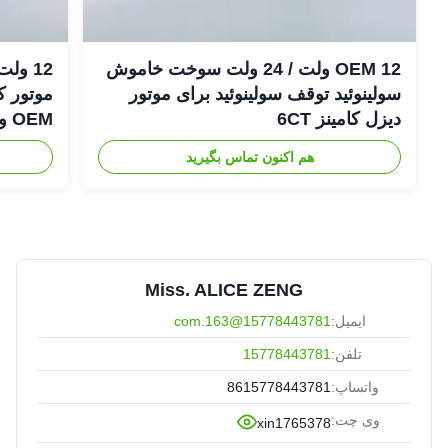
OEM 12 ولت / 24 ولت سوخت خاموش
سولینوئید توقف سولینوئید برای موتور
دیزل کامینز 6CT
OEM و جدید Shutoff
هم اکنون تماس بگیرید
Miss. ALICE ZENG
ایمیل:
15778443781@163.com
تلفن:
15778443781
واتساپ:
8615778443781
وی چت:
xin1765378