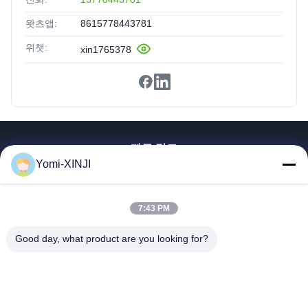
왓츠앱:
8615778443781
위챗:
xin1765378
빠른 링크
Yomi-XINJI
집
제품
7:43 PM
우리에 대해
공장견학
Good day, what product are you looking for?
품질 관리
문의하기
인용 을 요청 하십시오