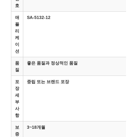
호
애
SA-5132-12
플
리
케
이
션
품
좋은 품질과 정상적인 품질
질
포
중립 또는 브랜드 포장
장
세
부
사
항
보
3~18개월
증