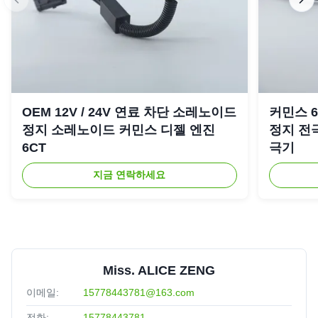
OEM 12V / 24V 연료 차단 소레노이드
커민스 6C
정지 소레노이드 커민스 디젤 엔진
정지 전극
6CT
극기
지금 연락하세요
Miss. ALICE ZENG
이메일:
15778443781@163.com
전화:
15778443781