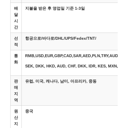
배
지불을 받은 후 영업일 기준 1-3일
달
시
간
선
항공으로/바다로/DHL/UPS/Fedex/TNT/
적
통
RMB,USD,EUR,GBP,CAD,SAR,AED,PLN,TRY,AUD,JPY
화
SEK, DKK, HKD, AUD, CHF, DKK, IDR, KES, MXN, MYR
판
유럽, 미국, 캐나다, 남미, 아프리카, 중동
매
지
역
원
중국
산
지