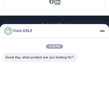
クイックリンク
Yomi-XINJI
家
製品
2:40 PM
私たちについて
工場見学
Good day, what product are you looking for?
品質管理
お問い合わせ
引金 を 求め て ください
Guangzhou Xinji Machinery Equipment Co., Ltd.
86--15778443781
15778443781@163.com