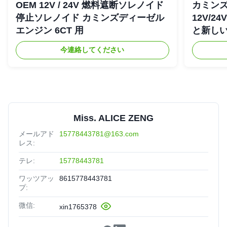
OEM 12V / 24V 燃料遮断ソレノイド
カミンズ 
停止ソレノイド カミンズディーゼル
12V/2
エンジン 6CT 用
と新し
今連絡してください
Miss. ALICE ZENG
メールアド
15778443781@163.com
レス:
テレ:
15778443781
ワッツアッ
8615778443781
プ:
微信:
xin1765378