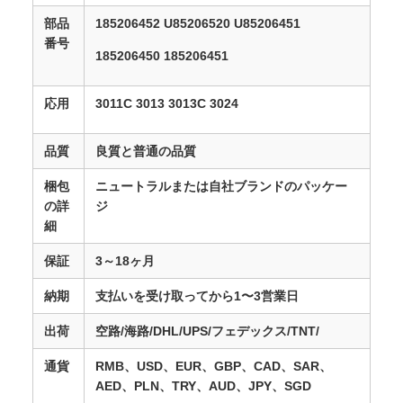
部品
185206452 U85206520 U85206451
番号
185206450 185206451
応用
3011C 3013 3013C 3024
品質
良質と普通の品質
梱包
ニュートラルまたは自社ブランドのパッケー
の詳
ジ
細
保証
3～18ヶ月
納期
支払いを受け取ってから1〜3営業日
出荷
空路/海路/DHL/UPS/フェデックス/TNT/
通貨
RMB、USD、EUR、GBP、CAD、SAR、
AED、PLN、TRY、AUD、JPY、SGD