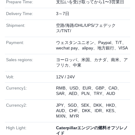
Prepare Time:
支払いを受け取ってから1〜3営業日
Delivery Time:
3～7日
Shipment:
空路/海路/DHL/UPS/フェデック
ス/TNT/
Payment:
ウェスタンユニオン、Paypal、T/T、
wechat pay、alipay、地方銀行、VISA
Sales regions:
ヨーロッパ、米国、カナダ、南米、ア
フリカ、中東
Volt:
12V / 24V
Currency1:
RMB、USD、EUR、GBP、CAD、
SAR、AED、PLN、TRY、AUD
Currency2:
JPY、SGD、SEK、DKK、HKD、
AUD、CHF、DKK、IDR、KES、
MXN、MYR
High Light:
Caterpillarエンジンの燃料オフソレノ
イド