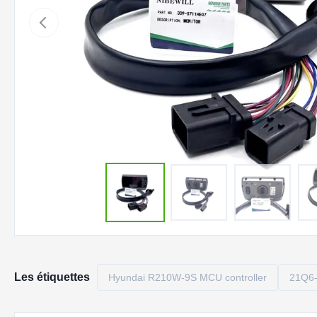
Les étiquettes
Hyundai R210W-9S MCU controller
21Q6-