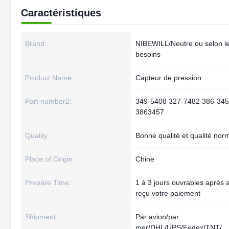
Caractéristiques
Brand:
NIBEWILL/Neutre ou selon l
besoins
Product Name:
Capteur de pression
Part number2:
349-5408 327-7482 386-34
3863457
Quality:
Bonne qualité et qualité nor
Place of Origin:
Chine
Prepare Time:
1 à 3 jours ouvrables après a
reçu votre paiement
Shipment:
Par avion/par
mer/DHL/UPS/Fedex/TNT/