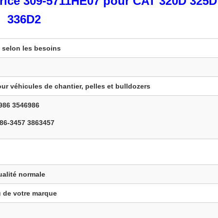
trice 309-5711HE07 pour CAT 320D 325D
336D2
 selon les besoins
r véhicules de chantier, pelles et bulldozers
986 3546986
386-3457 3863457
ualité normale
 de votre marque