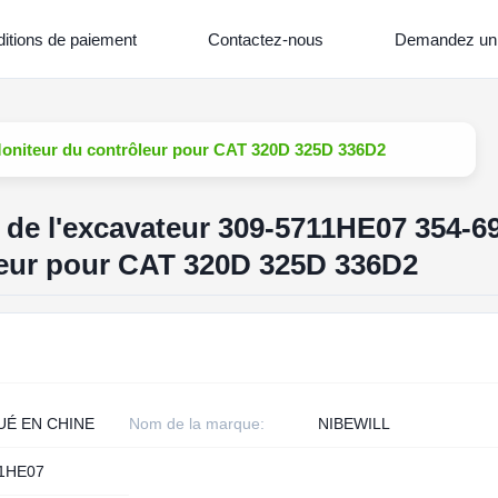
itions de paiement
Contactez-nous
Demandez un 
Moniteur du contrôleur pour CAT 320D 325D 336D2
 de l'excavateur 309-5711HE07 354-6
leur pour CAT 320D 325D 336D2
UÉ EN CHINE
Nom de la marque:
NIBEWILL
11HE07