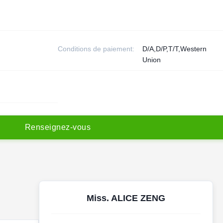
Conditions de paiement:
D/A,D/P,T/T,Western
Union
R
e
n
s
e
i
g
n
e
z
-
v
o
u
s
Miss. ALICE ZENG