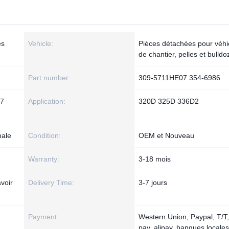
es
Vehicle:
Pièces détachées pour véhi
de chantier, pelles et bulldo
Part number:
309-5711HE07 354-6986
57
Application:
320D 325D 336D2
male
Condition:
OEM et Nouveau
Warranty:
3-18 mois
voir
Delivery Time:
3-7 jours
Payment:
Western Union, Paypal, T/T
pay, alipay, banques locale