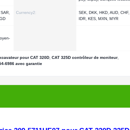
 SAR,
Currency2:
SEK, DKK, HKD, AUD, CHF,
SGD
IDR, KES, MXN, MYR
Moyen-
excavateur pour CAT 320D
,
CAT 325D contrôleur de moniteur
,
54-6986 avec garantie