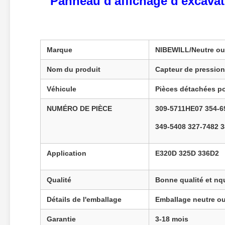
Panneau d'affichage d'excava
Marque
NIBEWILL/Neutre ou
Nom du produit
Capteur de pression
Véhicule
Pièces détachées pou
NUMÉRO DE PIÈCE
309-5711HE07 354-6
349-5408 327-7482 
Application
E320D 325D 336D2
Qualité
Bonne qualité et n
q
Détails de l'emballage
Emballage neutre ou
Garantie
3-18 mois