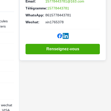
Email:
15778443781@163.com
Télégramme:
15778443781
WhatsApp:
8615778443781
cules
Wechat:
xin1765378
zers
Renseignez-vous
, wechat
s, VISA