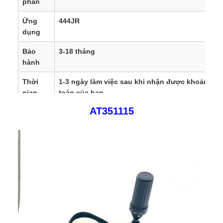
phần
Ứng
444JR
dụng
Bảo
3-18 tháng
hành
Thời
1-3 ngày làm việc sau khi nhận được khoản tha
gian
toán của bạn
giao
AT351115
hàng
Lô
Bằng đường hàng không/Bằng đường
hàng
biển/DHL/UPS/Fedex/TNT/
Tiền tệ
Nhân dân
tệ,USD,EUR,GBP,CAD,SAR,AED,PLN,TRY,AUD,JP
SGD,SEK,DKK,HKD,
AUD,CHF,DKK,IDR,KES,MXN
Khu
Châu Âu, Hoa Kỳ, Canada, Nam Mỹ, Châu Phi, T