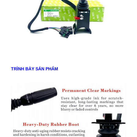
vực bán
Đông
hàng
TRÌNH BÀY SẢN PHẨM