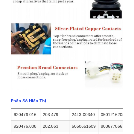
Phần Số Hiển Thị
920476.016
203.479
24L3-00340
0501216205
920476.008
202.863
5050651609
803677866