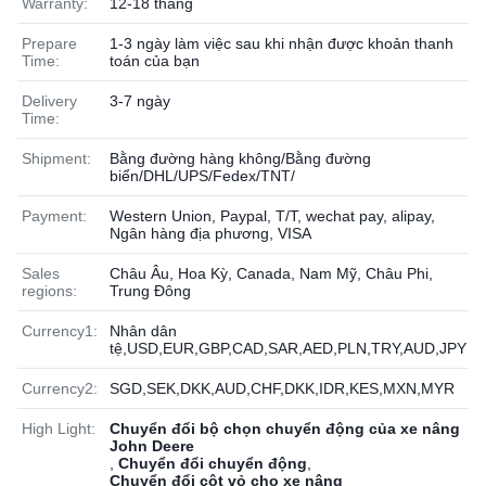
Warranty:
12-18 tháng
Prepare
1-3 ngày làm việc sau khi nhận được khoản thanh
Time:
toán của bạn
Delivery
3-7 ngày
Time:
Shipment:
Bằng đường hàng không/Bằng đường
biển/DHL/UPS/Fedex/TNT/
Payment:
Western Union, Paypal, T/T, wechat pay, alipay,
Ngân hàng địa phương, VISA
Sales
Châu Âu, Hoa Kỳ, Canada, Nam Mỹ, Châu Phi,
regions:
Trung Đông
Currency1:
Nhân dân
tệ,USD,EUR,GBP,CAD,SAR,AED,PLN,TRY,AUD,JPY
Currency2:
SGD,SEK,DKK,AUD,CHF,DKK,IDR,KES,MXN,MYR
High Light:
Chuyển đổi bộ chọn chuyển động của xe nâng
John Deere
,
Chuyển đổi chuyển động
,
Chuyển đổi cột vỏ cho xe nâng