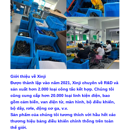
Giới thiệu về Xinji
Được thành lập vào năm 2021, Xinji chuyên về R&D và
sản xuất hơn 2.000 loại công tắc kết hợp. Chúng tôi
cũng cung cấp hơn 20.000 loại linh kiện điện, bao
gồm cảm biến, van điện từ, màn hình, bộ điều khiển,
bộ dây, rơle, động cơ ga, v.v.
Sản phẩm của chúng tôi tương thích với hầu hết các
thương hiệu bảng điều khiển chính thống trên toàn
thế giới.