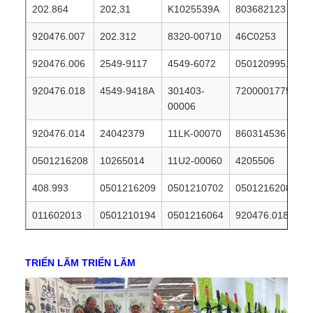
202.864
202,31
K1025539A
803682123
920476.007
202.312
8320-00710
46C0253
920476.006
2549-9117
4549-6072
0501209951
920476.018
4549-9418A
301403-
7200001775
00006
920476.014
24042379
11LK-00070
860314536
0501216208
10265014
11U2-00060
4205506
408.993
0501216209
0501210702
0501216208
011602013
0501210194
0501216064
920476.018
TRIỂN LÃM TRIỂN LÃM