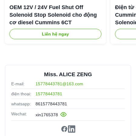
OEM 12V / 24V Fuel Shut Off
Điện từ
Solenoid Stop Solenoid cho động
Cummin
cơ diesel Cummins 6CT
Solenoi
Liên hệ ngay
Miss. ALICE ZENG
E-mail:
15778443781@163.com
điện thoại:
15778443781
whatsapp:
8615778443781
Wechat:
xin1765378