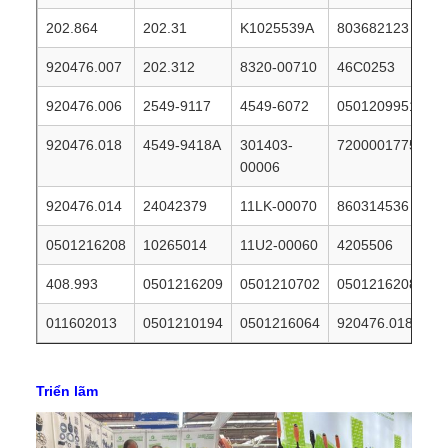
202.864
202.31
K1025539A
803682123
920476.007
202.312
8320-00710
46C0253
920476.006
2549-9117
4549-6072
0501209951
920476.018
4549-9418A
301403-
7200001775
00006
920476.014
24042379
11LK-00070
860314536
0501216208
10265014
11U2-00060
4205506
408.993
0501216209
0501210702
0501216208
011602013
0501210194
0501216064
920476.018
Triển lãm