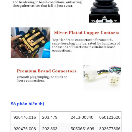
Số phần hiển thị
920476.016
203.479
24L3-00340
0501216205
920476.008
202.863
5050651609
803677866