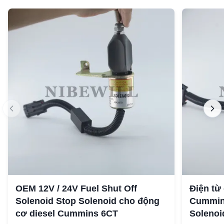
OEM 12V / 24V Fuel Shut Off
Điện từ
Solenoid Stop Solenoid cho động
Cummin
cơ diesel Cummins 6CT
Solenoi