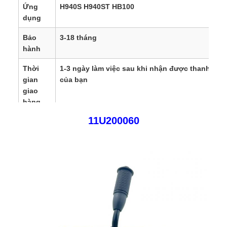
Ứng
H940S H940ST HB100
dụng
Bảo
3-18 tháng
hành
Thời
1-3 ngày làm việc sau khi nhận được thanh toá
gian
của bạn
giao
hàng
11U200060
Vận
Bằng đường hàng không/Bằng đường
chuyển
biển/DHL/UPS/Fedex/TNT/
Tiền tệ
RMB,USD,EUR,GBP,CAD,SAR,AED,PLN,TRY,AUD
SGD,SEK,DKK,HKD,
AUD,CHF,DKK,IDR,KES,MXN
Khu
Châu Âu, Hoa Kỳ, Canada, Nam Mỹ, Châu Phi, T
vực bán
Đông
hàng