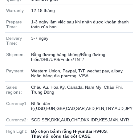
Warranty:
12-18 tháng
Prepare
1-3 ngày làm việc sau khi nhận được khoản thanh
Time:
toán của bạn
Delivery
3-7 ngày
Time:
Shipment:
Bằng đường hàng không/Bằng đường
biển/DHL/UPS/Fedex/TNT/
Payment:
Western Union, Paypal, T/T, wechat pay, alipay,
Ngân hàng địa phương, VISA
Sales
Châu Âu, Hoa Kỳ, Canada, Nam Mỹ, Châu Phi,
regions:
Trung Đông
Currency1:
Nhân dân
tệ,USD,EUR,GBP,CAD,SAR,AED,PLN,TRY,AUD,JPY
Currency2:
SGD,SEK,DKK,AUD,CHF,DKK,IDR,KES,MXN,MYR
High Light:
Bộ chọn bánh răng H-yundai H940S
,
Thay đổi công tắc cột CASE
,