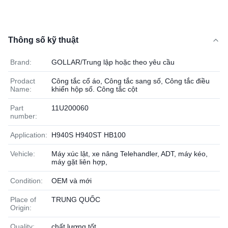
Thông số kỹ thuật
Brand:
GOLLAR/Trung lập hoặc theo yêu cầu
Prodact
Công tắc cổ áo, Công tắc sang số, Công tắc điều
Name:
khiển hộp số. Công tắc cột
Part
11U200060
number:
Application:
H940S H940ST HB100
Vehicle:
Máy xúc lật, xe nâng Telehandler, ADT, máy kéo,
máy gặt liên hợp,
Condition:
OEM và mới
Place of
TRUNG QUỐC
Origin:
Quality:
chất lượng tốt