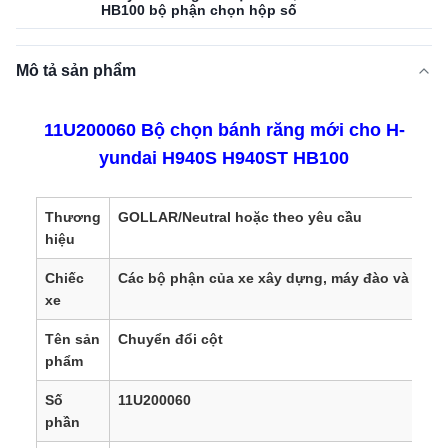
HB100 bộ phận chọn hộp số
Mô tả sản phẩm
11U200060 Bộ chọn bánh răng mới cho H-
yundai H940S H940ST HB100
Thương
GOLLAR/Neutral hoặc theo yêu cầu
hiệu
Chiếc
Các bộ phận của xe xây dựng, máy đào và xe đ
xe
Tên sản
Chuyển đổi cột
phẩm
Số
11U200060
phần