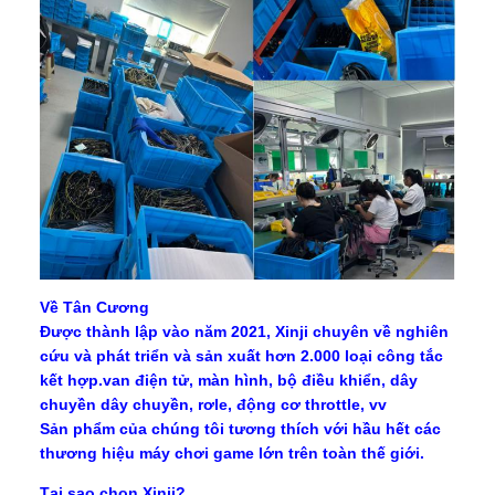
Về Tân Cương
Được thành lập vào năm 2021, Xinji chuyên về nghiên
cứu và phát triển và sản xuất hơn 2.000 loại công tắc
kết hợp.van điện tử, màn hình, bộ điều khiển, dây
chuyền dây chuyền, rơle, động cơ throttle, vv
Sản phẩm của chúng tôi tương thích với hầu hết các
thương hiệu máy chơi game lớn trên toàn thế giới.
Tại sao chọn Xinji?