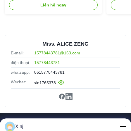
Liên hệ ngay
Miss. ALICE ZENG
E-mail:
15778443781@163.com
điện thoại:
15778443781
whatsapp:
8615778443781
Wechat:
xin1765378
Liên Kết Nhanh
Xinji