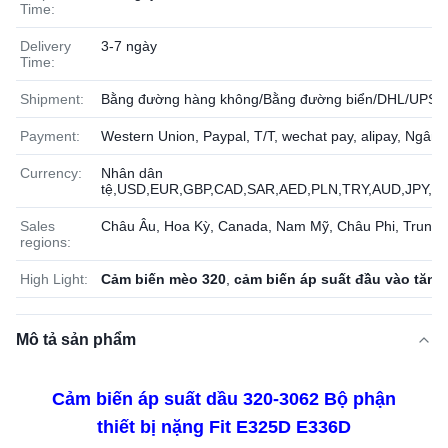
Time:
Delivery
3-7 ngày
Time:
Shipment:
Bằng đường hàng không/Bằng đường biển/DHL/UPS/
Payment:
Western Union, Paypal, T/T, wechat pay, alipay, Ngân
Currency:
Nhân dân
tệ,USD,EUR,GBP,CAD,SAR,AED,PLN,TRY,AUD,JPY,
Sales
Châu Âu, Hoa Kỳ, Canada, Nam Mỹ, Châu Phi, Trung
regions:
High Light:
Cảm biến mèo 320
,
cảm biến áp suất đầu vào tăng
Mô tả sản phẩm
Cảm biến áp suất dầu 320-3062 Bộ phận
thiết bị nặng Fit E325D E336D