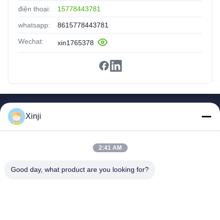
điện thoại:
15778443781
whatsapp:
8615778443781
Wechat:
xin1765378
Liên Kết Nhanh
Xinji
Trang Chủ
Các Sản Phẩm
2:41 AM
Về Chúng Tôi
Tham Quan Nhà Máy
Good day, what product are you looking for?
Kiểm Soát Chất Lượng
Liên Hệ Với Chúng Tôi
Yêu Cầu Đặt Giá