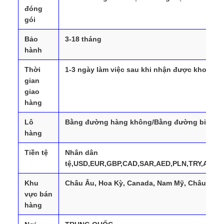
đóng
gói
Bảo
3-18 tháng
hành
Thời
1-3 ngày làm việc sau khi nhận được khoản t
gian
giao
hàng
Lô
Bằng đường hàng không/Bằng đường biển/D
hàng
Tiền tệ
Nhân dân
tệ,USD,EUR,GBP,CAD,SAR,AED,PLN,TRY,AUD,
Khu
Châu Âu, Hoa Kỳ, Canada, Nam Mỹ, Châu Phi,
vực bán
hàng