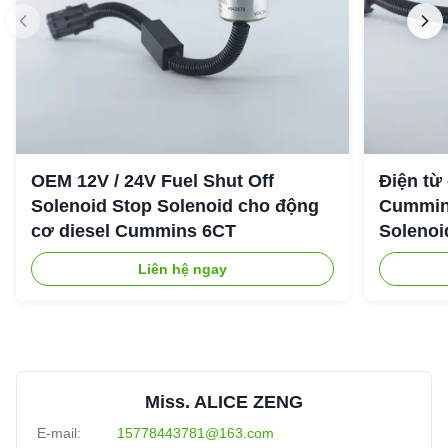
OEM 12V / 24V Fuel Shut Off
Điện từ
Solenoid Stop Solenoid cho động
Cummin
cơ diesel Cummins 6CT
Solenoi
Liên hệ ngay
Miss. ALICE ZENG
E-mail:
15778443781@163.com