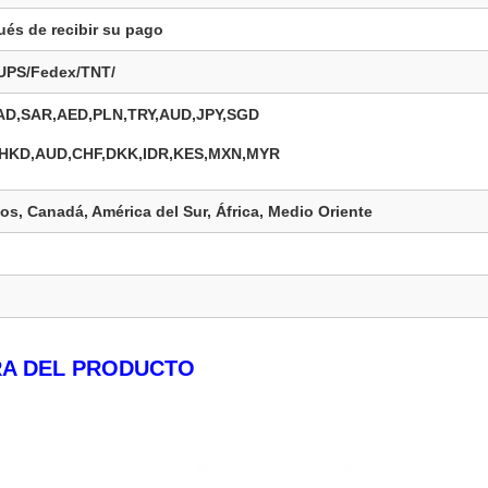
ués de recibir su pago
/UPS/Fedex/TNT/
D,SAR,AED,PLN,TRY,AUD,JPY,SGD
HKD,AUD,CHF,DKK,IDR,KES,MXN,MYR
s, Canadá, América del Sur, África, Medio Oriente
A DEL PRODUCTO