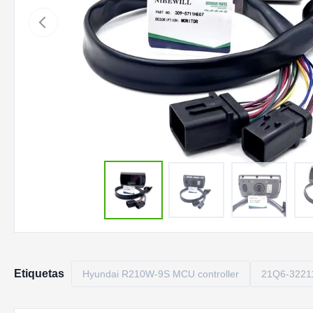
Etiquetas
Hyundai R210W-9S MCU controller
21Q6-32211 