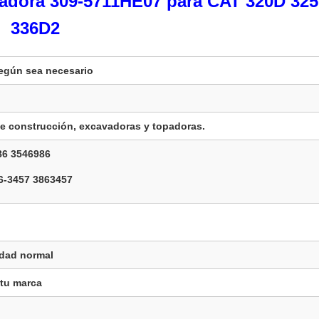
avadora 309-5711HE07 para CAT 320D 32
336D2
egún sea necesario
de construcción, excavadoras y topadoras.
86 3546986
6-3457 3863457
idad normal
 tu marca