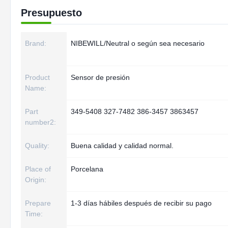
Presupuesto
Brand:
NIBEWILL/Neutral o según sea necesario
Product
Sensor de presión
Name:
Part
349-5408 327-7482 386-3457 3863457
number2:
Quality:
Buena calidad y calidad normal.
Place of
Porcelana
Origin:
Prepare
1-3 días hábiles después de recibir su pago
Time: