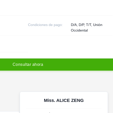
Condiciones de pago:
D/A, D/P, T/T, Unión
Occidental
C
o
n
s
u
l
t
a
r
a
h
o
r
a
Miss. ALICE ZENG