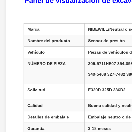
Panel de visualización de exc
Marca
NIBEWILL/Neutral o s
Nombre del producto
Sensor de presión
Vehículo
Piezas de vehículos 
NÚMERO DE PIEZA
309-5711HE07 354-69
349-5408 327-7482 38
Solicitud
E320D 325D 336D2
Calidad
Buena calidad y n
cal
Detalles de embalaje
Embalaje neutro o de
Garantía
3-18 meses