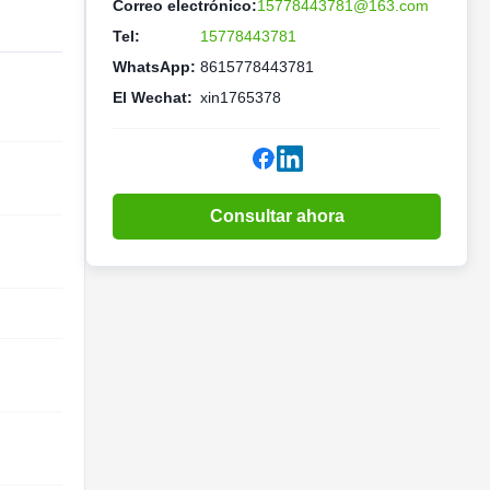
Correo electrónico:
15778443781@163.com
Tel:
15778443781
WhatsApp:
8615778443781
El Wechat:
xin1765378
Consultar ahora