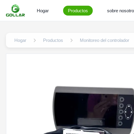
Hogar
Productos
sobre nosotr
Hogar
Productos
Monitoreo del controlador