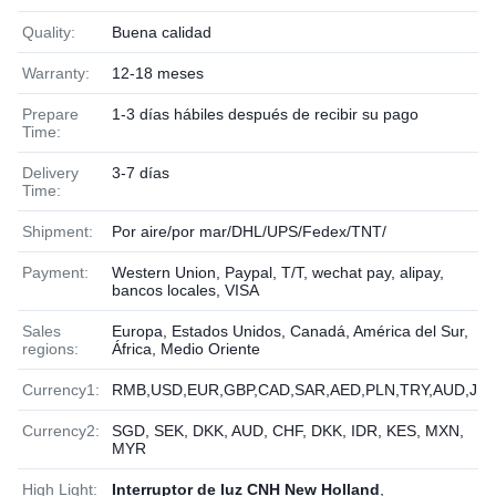
Quality:
Buena calidad
Warranty:
12-18 meses
Prepare
1-3 días hábiles después de recibir su pago
Time:
Delivery
3-7 días
Time:
Shipment:
Por aire/por mar/DHL/UPS/Fedex/TNT/
Payment:
Western Union, Paypal, T/T, wechat pay, alipay,
bancos locales, VISA
Sales
Europa, Estados Unidos, Canadá, América del Sur,
regions:
África, Medio Oriente
Currency1:
RMB,USD,EUR,GBP,CAD,SAR,AED,PLN,TRY,AUD,JP
Currency2:
SGD, SEK, DKK, AUD, CHF, DKK, IDR, KES, MXN,
MYR
High Light:
Interruptor de luz CNH New Holland
,