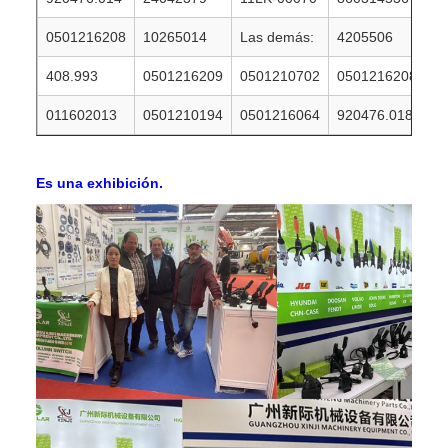
0501216208
10265014
Las demás:
4205506
408.993
0501216209
0501210702
0501216208
011602013
0501210194
0501216064
920476.018
Es una exhibición.