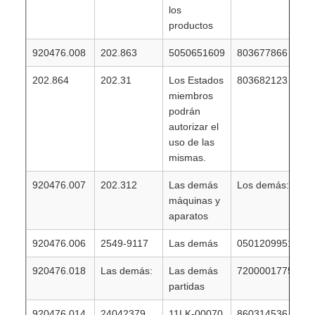
los
productos
920476.008
202.863
5050651609
803677866
202.864
202.31
Los Estados
803682123
miembros
podrán
autorizar el
uso de las
mismas.
920476.007
202.312
Las demás
Los demás:
máquinas y
aparatos
920476.006
2549-9117
Las demás
0501209951
920476.018
Las demás:
Las demás
7200001775
partidas
920476.014
24042379
11LK-00070
860314536