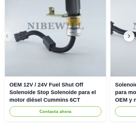
OEM 12V / 24V Fuel Shut Off
Solenoi
Solenoide Stop Solenoide para el
para mo
motor diésel Cummins 6CT
OEM y n
apagad
Contacta ahora