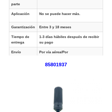
parte
Aplicación
No se puede hacer más.
Garantización
Entre 3 y 18 meses
Tiempo de
1-3 días hábiles después de recibir
entrega
su pago
Envío
Por vía aérea/Por
mar/DHL/UPS/Fedex/TNT/
85801937
Cuota de
En el caso de las empresas de
mercado
servicios de telecomunicaciones, el
valor de la ayuda será el mismo que
el valor de la ayuda.
SGD, SEK, DKK, HKD,
En el caso de
las entidades financieras, el
importe de las contribuciones se
calculará en función de la cantidad