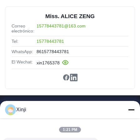
Miss. ALICE ZENG
Correo
15778443781@163.com
electrónico:
Tel:
15778443781
WhatsApp:
8615778443781
El Wechat:
xin1765378
Enlaces Rápidos
Xinji
Hogar
Productos
1:21 PM
Sobre Nosotros